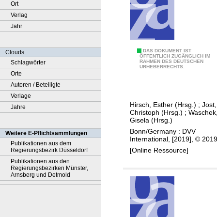
Ort
Verlag
Jahr
5
DAS DOKUMENT IST
Clouds
ÖFFENTLICH ZUGÄNGLICH IM
RAHMEN DES DEUTSCHEN
Schlagwörter
0
URHEBERRECHTS.
Orte
y
Autoren / Beteiligte
e
Verlage
a
Hirsch, Esther (Hrsg.)
;
Jost,
Jahre
r
Christoph (Hrsg.)
;
Waschek
s
Gisela (Hrsg.)
D
Bonn/Germany : DVV
Weitere E-Pflichtsammlungen
International, [2019], © 201
V
Publikationen aus dem
[Online Ressource]
Regierungsbezirk Düsseldorf
V
Publikationen aus den
I
Regierungsbezirken Münster,
n
Arnsberg und Detmold
t
e
r