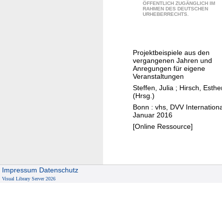
G
t
ÖFFENTLICH ZUGÄNGLICH IM
RAHMEN DES DEUTSCHEN
l
r
URHEBERRECHTS.
o
e
b
s
a
a
Projektbeispiele aus den
l
s
vergangenen Jahren und
e
Anregungen für eigene
a
Veranstaltungen
s
k
Steffen, Julia
;
Hirsch, Esthe
L
e
(Hrsg.)
e
y
Bonn : vhs, DVV Internationa
r
Januar 2016
t
n
[Online Ressource]
o
e
d
n
e
i
v
n
Impressum
Datenschutz
e
Visual Library Server 2026
d
l
e
o
r
p
V
m