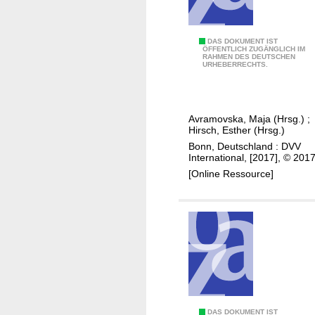
n
a
t
A
DAS DOKUMENT IST
ÖFFENTLICH ZUGÄNGLICH IM
i
RAHMEN DES DEUTSCHEN
d
URHEBERRECHTS.
o
u
n
l
a
t
l
Avramovska, Maja (Hrsg.)
;
e
Hirsch, Esther (Hrsg.)
d
Bonn, Deutschland : DVV
u
International, [2017], © 201
c
[Online Ressource]
a
t
i
o
n
c
e
n
DAS DOKUMENT IST