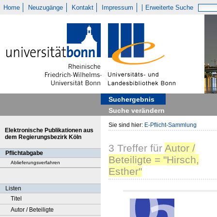
Home
Neuzugänge
Kontakt
Impressum
Erweiterte Suche
Suchergebnis
Suche verändern
Sie sind hier:
E-Pflicht-Sammlung
Elektronische Publikationen aus
dem Regierungsbezirk Köln
3
Treffer
für
Autor /
Pflichtabgabe
Beteiligte = "Hirsch,
Ablieferungsverfahren
Esther"
Listen
Titel
Autor / Beteiligte