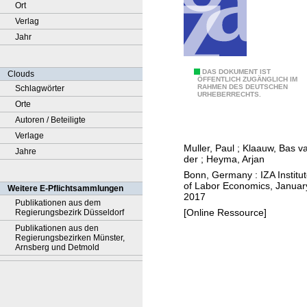
Ort
Verlag
Jahr
C
DAS DOKUMENT IST
Clouds
ÖFFENTLICH ZUGÄNGLICH IM
RAHMEN DES DEUTSCHEN
Schlagwörter
o
URHEBERRECHTS.
Orte
m
Autoren / Beteiligte
p
Verlage
a
Muller, Paul
;
Klaauw, Bas v
Jahre
r
der
;
Heyma, Arjan
i
Bonn, Germany : IZA Institu
n
of Labor Economics, Januar
Weitere E-Pflichtsammlungen
2017
g
Publikationen aus dem
[Online Ressource]
Regierungsbezirk Düsseldorf
e
Publikationen aus den
c
Regierungsbezirken Münster,
o
Arnsberg und Detmold
n
o
m