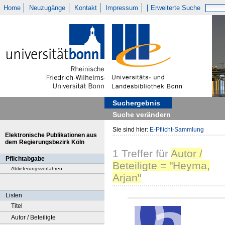
Home
Neuzugänge
Kontakt
Impressum
Erweiterte Suche
Suchergebnis
Suche verändern
Sie sind hier:
E-Pflicht-Sammlung
Elektronische Publikationen aus
dem Regierungsbezirk Köln
1
Treffer
für
Autor /
Pflichtabgabe
Beteiligte = "Heyma,
Ablieferungsverfahren
Arjan"
Listen
Titel
Autor / Beteiligte