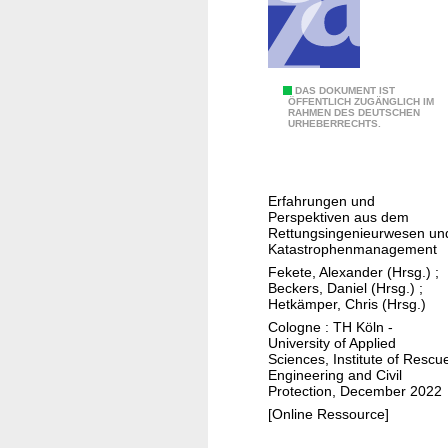
u
t
z
i
D
DAS DOKUMENT IST
m
ÖFFENTLICH ZUGÄNGLICH IM
RAHMEN DES DEUTSCHEN
i
g
URHEBERRECHTS.
e
e
F
s
l
e
Erfahrungen und
u
l
Perspektiven aus dem
t
Rettungsingenieurwesen un
l
Katastrophenmanagement
i
s
Fekete, Alexander (Hrsg.)
;
m
c
Beckers, Daniel (Hrsg.)
;
J
h
Hetkämper, Chris (Hrsg.)
u
a
Cologne : TH Köln -
University of Applied
l
f
Sciences, Institute of Rescu
i
t
Engineering and Civil
Protection, December 2022
2
l
[Online Ressource]
0
i
2
c