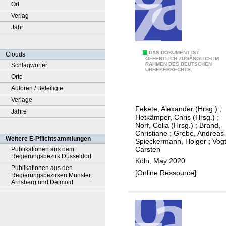
Ort
Verlag
Jahr
B
DAS DOKUMENT IST
Clouds
ÖFFENTLICH ZUGÄNGLICH IM
RAHMEN DES DEUTSCHEN
Schlagwörter
e
URHEBERRECHTS.
Orte
v
Autoren / Beteiligte
ö
Verlage
l
Fekete, Alexander (Hrsg.)
;
Jahre
k
Hetkämper, Chris (Hrsg.)
;
e
Norf, Celia (Hrsg.)
;
Brand,
Christiane
;
Grebe, Andreas
r
Weitere E-Pflichtsammlungen
Spieckermann, Holger
;
Vogt
u
Carsten
Publikationen aus dem
Regierungsbezirk Düsseldorf
n
Köln, May 2020
Publikationen aus den
g
[Online Ressource]
Regierungsbezirken Münster,
s
Arnsberg und Detmold
s
c
h