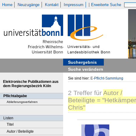
Home
Neuzugänge
Kontakt
Impressum
Erweiterte Suche
Suchergebnis
Suche verändern
Sie sind hier:
E-Pflicht-Sammlung
Elektronische Publikationen aus
dem Regierungsbezirk Köln
2
Treffer
für
Autor /
Pflichtabgabe
Beteiligte = "Hetkämper
Ablieferungsverfahren
Chris"
Listen
Titel
Autor / Beteiligte