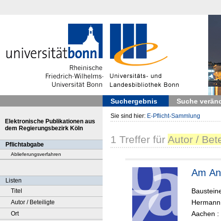
Suchergebnis
Suche verän
Sie sind hier:
E-Pflicht-Sammlung
Elektronische Publikationen aus
dem Regierungsbezirk Köln
1
Treffer
für
Autor / Bet
Pflichtabgabe
Ablieferungsverfahren
Am An
Listen
Bausteine
Titel
Hermann,
Autor / Beteiligte
Aachen : 
Ort