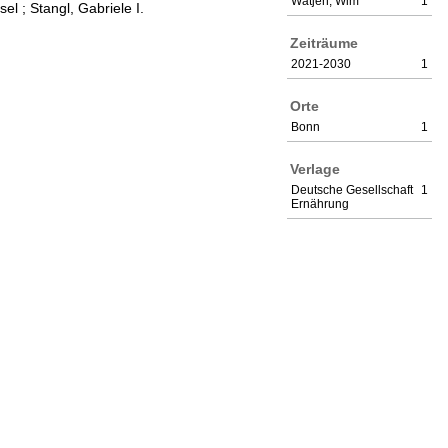
Wätjen, Wim
1
sel
;
Stangl, Gabriele I.
Zeiträume
2021-2030
1
Orte
Bonn
1
Verlage
Deutsche Gesellschaft
1
Ernährung