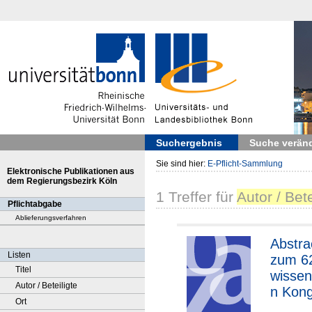
Suchergebnis
Suche verän
Sie sind hier:
E-Pflicht-Sammlung
Elektronische Publikationen aus
dem Regierungsbezirk Köln
1
Treffer
für
Autor / Bet
Pflichtabgabe
Ablieferungsverfahren
Abstra
Listen
zum 6
Titel
wissen
Autor / Beteiligte
n Kon
Ort