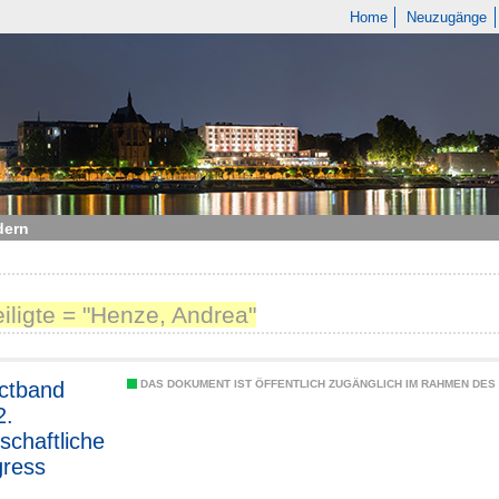
Home
Neuzugänge
dern
eiligte = "Henze, Andrea"
ctband
DAS DOKUMENT IST ÖFFENTLICH ZUGÄNGLICH IM RAHMEN DE
2.
schaftliche
gress