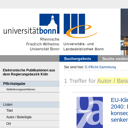
Suchergebnis
Suche verän
Sie sind hier:
E-Pflicht-Sammlung
Elektronische Publikationen aus
dem Regierungsbezirk Köln
1
Treffer
für
Autor / Bet
Pflichtabgabe
Ablieferungsverfahren
EU-Kli
Listen
2040: 
Titel
konse
Autor / Beteiligte
senken
Ort
Energi