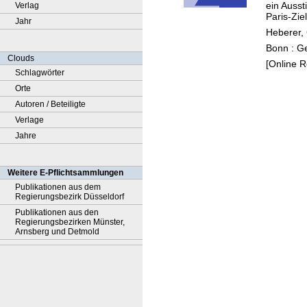
ein Ausst
Verlag
konse
Paris-Zie
Jahr
steige
Heberer, 
Bonn : G
Clouds
[Online 
Schlagwörter
Orte
Autoren / Beteiligte
Verlage
Jahre
Weitere E-Pflichtsammlungen
Publikationen aus dem
Regierungsbezirk Düsseldorf
Publikationen aus den
Regierungsbezirken Münster,
Arnsberg und Detmold