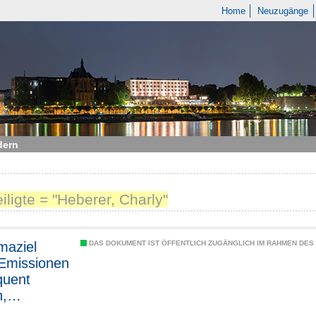
Home
Neuzugänge
dern
eiligte = "Heberer, Charly"
maziel
DAS DOKUMENT IST ÖFFENTLICH ZUGÄNGLICH IM RAHMEN DE
Emissionen
quent
,
esicherheit