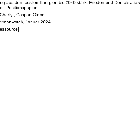
ieg aus den fossilen Energien bis 2040 stärkt Frieden und Demokratie w
quent
le : Positionspapier
rn
Charly
;
Caspar, Oldag
ermanwatch, Januar 2024
Ressource]