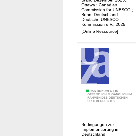
C
i
Ottawa : Canadian
n
l
O
k
Commission for UNESCO ;
o
-
d
Bonn, Deutschland :
Deutsche UNESCO-
g
E
e
Kommission e.V., 2025
y
m
r
[Online Ressource]
:
p
K
t
f
ü
e
e
n
c
h
s
h
l
t
n
u
l
o
n
i
l
g
c
o
z
h
U
DAS DOKUMENT IST
ÖFFENTLICH ZUGÄNGLICH IM
g
u
e
RAHMEN DES DEUTSCHEN
N
URHEBERRECHTS.
i
r
n
E
c
E
I
S
a
t
n
C
l
Bedingungen zur
h
t
O
Implementierung in
c
i
e
-
Deutschland