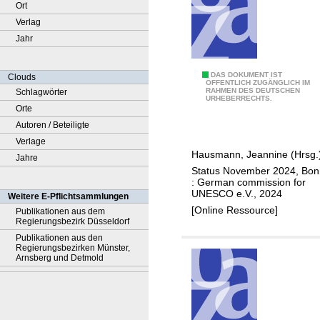
Ort
Verlag
Jahr
A
DAS DOKUMENT IST
Clouds
ÖFFENTLICH ZUGÄNGLICH IM
RAHMEN DES DEUTSCHEN
Schlagwörter
p
URHEBERRECHTS.
Orte
p
Autoren / Beteiligte
r
Verlage
o
Hausmann, Jeannine (Hrsg.
Jahre
a
Status November 2024, Bon
c
: German commission for
h
UNESCO e.V., 2024
Weitere E-Pflichtsammlungen
e
[Online Ressource]
Publikationen aus dem
Regierungsbezirk Düsseldorf
s
Publikationen aus den
t
Regierungsbezirken Münster,
o
Arnsberg und Detmold
a
n
e