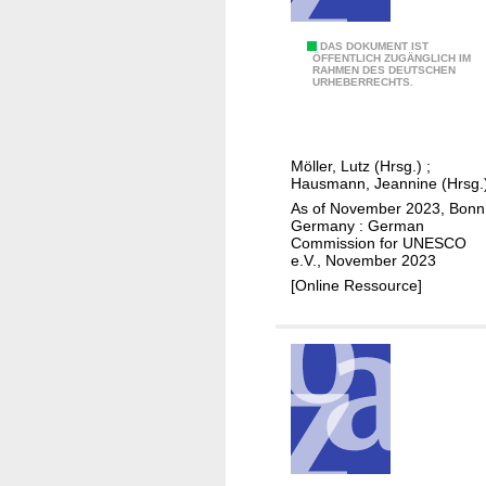
t
h
I
DAS DOKUMENT IST
i
ÖFFENTLICH ZUGÄNGLICH IM
RAHMEN DES DEUTSCHEN
n
c
URHEBERRECHTS.
t
a
e
l
r
d
Möller, Lutz (Hrsg.)
;
n
e
Hausmann, Jeannine (Hrsg.
a
v
As of November 2023, Bonn
t
Germany : German
e
Commission for UNESCO
i
l
e.V., November 2023
o
o
[Online Ressource]
n
p
a
m
l
e
c
n
o
t
o
a
p
n
e
d