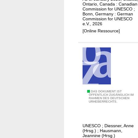
C
Ontario, Canada : Canadian
e
d
e
O
Commission for UNESCO ;
O
r
p
s
r
Bonn, Germany : German
P
Commission for UNESCO
o
e
e.V., 2026
a
t
c
[Online Ressource]
r
e
o
t
n
m
n
t
m
e
i
e
r
a
n
i
l
d
n
p
a
D
a
t
r
r
i
D
DAS DOKUMENT IST
ÖFFENTLICH ZUGÄNGLICH IM
e
t
o
RAHMEN DES DEUTSCHEN
i
URHEBERRECHTS.
i
n
n
e
e
e
o
U
c
r
n
N
k
i
UNESCO
;
Diessner, Anne
t
E
(Hrsg.)
;
Hausmann,
s
n
h
S
Jeannine (Hrsg.)