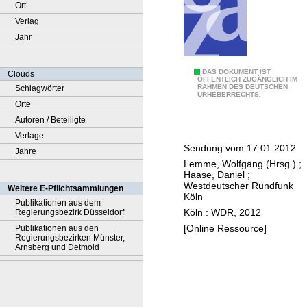
Ort
Verlag
Jahr
Q
DAS DOKUMENT IST
Clouds
ÖFFENTLICH ZUGÄNGLICH IM
RAHMEN DES DEUTSCHEN
Schlagwörter
u
URHEBERRECHTS.
Orte
a
Autoren / Beteiligte
r
Verlage
k
Sendung vom 17.01.2012
Jahre
s
Lemme, Wolfgang (Hrsg.)
;
&
Haase, Daniel
;
C
Westdeutscher Rundfunk
Weitere E-Pflichtsammlungen
Köln
o
Publikationen aus dem
Köln : WDR, 2012
Regierungsbezirk Düsseldorf
-
[Online Ressource]
Publikationen aus den
B
Regierungsbezirken Münster,
l
Arnsberg und Detmold
a
c
k