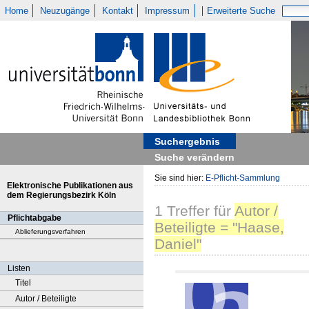
Home
Neuzugänge
Kontakt
Impressum
Erweiterte Suche
Suchergebnis
Suche verändern
Sie sind hier:
E-Pflicht-Sammlung
Elektronische Publikationen aus
dem Regierungsbezirk Köln
1
Treffer
für
Autor /
Pflichtabgabe
Beteiligte = "Haase,
Ablieferungsverfahren
Daniel"
Listen
Titel
Autor / Beteiligte