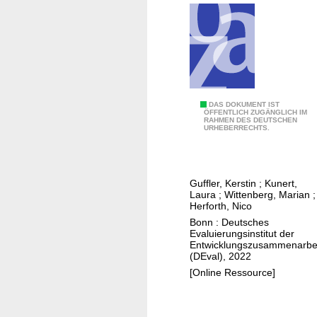
o
n
n
d
o
e
n
r
t
d
h
e
M
DAS DOKUMENT IST
e
u
ÖFFENTLICH ZUGÄNGLICH IM
RAHMEN DES DEUTSCHEN
e
q
t
URHEBERRECHTS.
t
u
s
a
a
c
-
l
h
Guffler, Kerstin
;
Kunert,
E
i
e
Laura
;
Wittenberg, Marian
;
v
Herforth, Nico
t
n
a
Bonn : Deutsches
y
E
Evaluierungsinstitut der
l
o
n
Entwicklungszusammenarbe
u
f
(DEval), 2022
t
i
(
[Online Ressource]
w
e
p
i
r
r
c