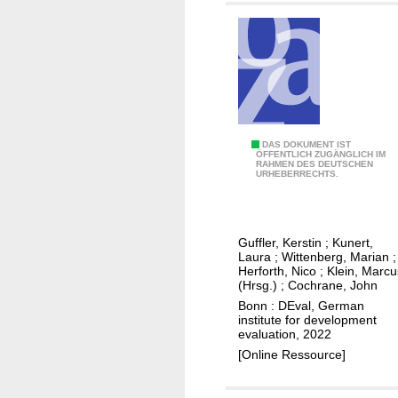
K
e
r
r
e
s
i
p
s
e
l
c
a
t
M
DAS DOKUMENT IST
u
ÖFFENTLICH ZUGÄNGLICH IM
i
RAHMEN DES DEUTSCHEN
e
f
URHEBERRECHTS.
v
t
w
e
a
i
-
r
Guffler, Kerstin
;
Kunert,
e
t
Laura
;
Wittenberg, Marian
;
v
Herforth, Nico
;
Klein, Marcu
s
(Hrsg.)
;
Cochrane, John
a
c
Bonn : DEval, German
l
h
institute for development
u
a
evaluation, 2022
a
f
[Online Ressource]
t
t
i
i