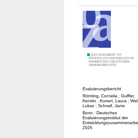
e
r
a
t
i
o
n
f
F
DAS DOKUMENT IST
r
ÖFFENTLICH ZUGÄNGLICH IM
RAHMEN DES DEUTSCHEN
ö
o
URHEBERRECHTS.
r
m
d
a
e
p
Evaluierungsbericht
r
a
Römling, Cornelia
;
Guffler,
u
r
Kerstin
;
Kunert, Laura
;
Wel
n
Lukas
;
Schnell, Janis
t
g
Bonn : Deutsches
n
Evaluierungsinstitut der
d
e
Entwicklungszusammenarbei
e
2025
r
r
p