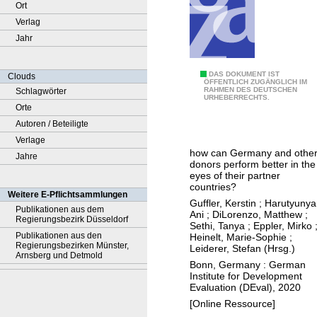
Ort
Verlag
Jahr
D
DAS DOKUMENT IST
Clouds
ÖFFENTLICH ZUGÄNGLICH IM
RAHMEN DES DEUTSCHEN
Schlagwörter
e
URHEBERRECHTS.
Orte
v
Autoren / Beteiligte
e
Verlage
l
how can Germany and othe
Jahre
o
donors perform better in the
p
eyes of their partner
countries?
m
Weitere E-Pflichtsammlungen
Guffler, Kerstin
;
Harutyunya
e
Publikationen aus dem
Ani
;
DiLorenzo, Matthew
;
Regierungsbezirk Düsseldorf
n
Sethi, Tanya
;
Eppler, Mirko
Publikationen aus den
Heinelt, Marie-Sophie
;
t
Regierungsbezirken Münster,
Leiderer, Stefan (Hrsg.)
c
Arnsberg und Detmold
Bonn, Germany : German
o
Institute for Development
Evaluation (DEval), 2020
o
[Online Ressource]
p