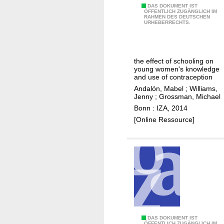
o
E
DAS DOKUMENT IST
r
ÖFFENTLICH ZUGÄNGLICH IM
l
RAHMEN DES DEUTSCHEN
m
e
URHEBERRECHTS.
e
p
n
x
o
t
c
w
i
i
the effect of schooling on
e
a
young women's knowledge
s
r
l
and use of contraception
e
i
s
Andalón, Mabel
;
Williams,
t
Jenny
;
Grossman, Michael
n
o
a
Bonn : IZA, 2014
g
n
x
[Online Ressource]
w
a
i
o
l
n
m
c
c
e
o
r
n
h
e
o
a
l
s
c
e
o
F
DAS DOKUMENT IST
s
ÖFFENTLICH ZUGÄNGLICH IM