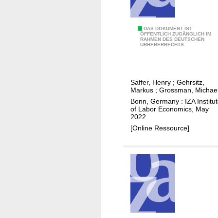
g
e
s
T
DAS DOKUMENT IST
ÖFFENTLICH ZUGÄNGLICH IM
i
RAHMEN DES DEUTSCHEN
h
URHEBERRECHTS.
n
e
a
e
l
f
c
Saffer, Henry
;
Gehrsitz,
f
Markus
;
Grossman, Michae
o
e
Bonn, Germany : IZA Institu
h
c
of Labor Economics, May
o
2022
t
l
[Online Ressource]
s
t
o
a
f
x
a
d
l
i
c
f
o
f
h
e