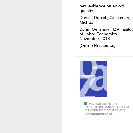
n
t
y
new evidence on an old
e
h
i
question
s
a
n
Dench, Daniel
;
Grossman,
s
n
c
Michael
a
d
o
Bonn, Germany : IZA Institu
of Labor Economics,
m
t
m
November 2018
o
h
e
[Online Ressource]
n
e
l
g
w
e
y
a
v
o
g
e
u
e
l
t
r
h
a
s
t
e
T
DAS DOKUMENT IST
ÖFFENTLICH ZUGÄNGLICH IM
:
RAHMEN DES DEUTSCHEN
h
URHEBERRECHTS.
c
e
a
r
u
e