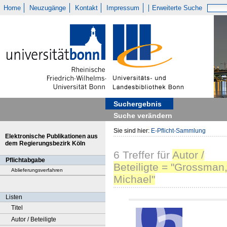
Home
Neuzugänge
Kontakt
Impressum
Erweiterte Suche
Suchergebnis
Suche verändern
Sie sind hier:
E-Pflicht-Sammlung
Elektronische Publikationen aus
dem Regierungsbezirk Köln
6
Treffer
für
Autor /
Pflichtabgabe
Beteiligte = "Grossman
Ablieferungsverfahren
Michael"
Listen
Titel
Autor / Beteiligte