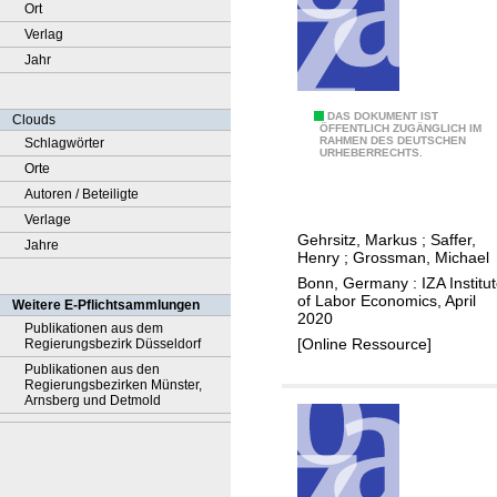
Ort
Verlag
Jahr
T
DAS DOKUMENT IST
Clouds
ÖFFENTLICH ZUGÄNGLICH IM
RAHMEN DES DEUTSCHEN
Schlagwörter
h
URHEBERRECHTS.
Orte
e
Autoren / Beteiligte
e
Verlage
f
Gehrsitz, Markus
;
Saffer,
Jahre
f
Henry
;
Grossman, Michael
e
Bonn, Germany : IZA Institu
c
of Labor Economics, April
Weitere E-Pflichtsammlungen
2020
t
Publikationen aus dem
[Online Ressource]
Regierungsbezirk Düsseldorf
o
Publikationen aus den
f
Regierungsbezirken Münster,
c
Arnsberg und Detmold
h
a
n