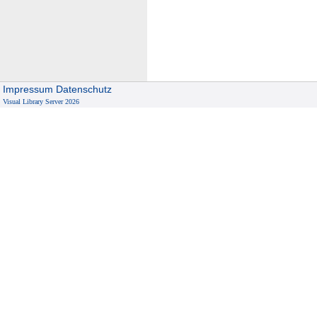
i
v
i
l
i
Impressum
Datenschutz
t
Visual Library Server 2026
y