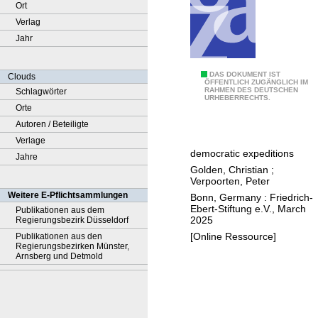
Ort
Verlag
Jahr
A
DAS DOKUMENT IST
Clouds
ÖFFENTLICH ZUGÄNGLICH IM
RAHMEN DES DEUTSCHEN
Schlagwörter
g
URHEBERRECHTS.
Orte
a
Autoren / Beteiligte
i
Verlage
n
democratic expeditions
Jahre
s
Golden, Christian
;
t
Verpoorten, Peter
p
Weitere E-Pflichtsammlungen
Bonn, Germany : Friedrich-
o
Ebert-Stiftung e.V., March
Publikationen aus dem
2025
Regierungsbezirk Düsseldorf
l
[Online Ressource]
Publikationen aus den
a
Regierungsbezirken Münster,
r
Arnsberg und Detmold
i
s
a