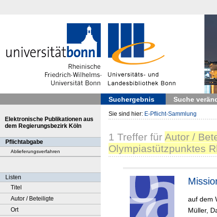
Suchergebnis
Suche verän
Sie sind hier:
E-Pflicht-Sammlung
Elektronische Publikationen aus
dem Regierungsbezirk Köln
1
Treffer
für
Autor / Bet
Pflichtabgabe
Olympiastützpunktes R
Ablieferungsverfahren
Listen
Missio
Titel
auf dem 
Autor / Beteiligte
Müller, D
Ort