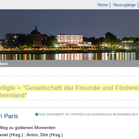
Home
Neuzugänge
dern
eiligte = "Gesellschaft der Freunde und Fördere
heinland"
n Paris
DAS DOKUMENT IST ÖFFENTLICH ZUGÄNGLICH IM RAHMEN DE
Weg zu goldenen Momenten
aniel (Hrsg.)
;
Anton, Dirk (Hrsg.)