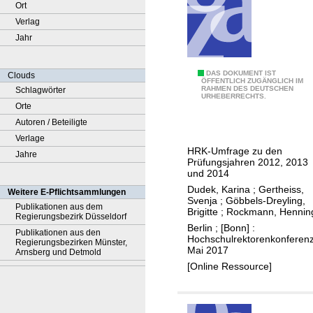
Ort
Verlag
Jahr
P
DAS DOKUMENT IST
Clouds
ÖFFENTLICH ZUGÄNGLICH IM
RAHMEN DES DEUTSCHEN
Schlagwörter
r
URHEBERRECHTS.
Orte
o
Autoren / Beteiligte
m
Verlage
o
HRK-Umfrage zu den
Jahre
t
Prüfungsjahren 2012, 2013
i
und 2014
o
Dudek, Karina
;
Gertheiss,
Weitere E-Pflichtsammlungen
Svenja
;
Göbbels-Dreyling,
n
Publikationen aus dem
Brigitte
;
Rockmann, Hennin
Regierungsbezirk Düsseldorf
e
Berlin ; [Bonn] :
Publikationen aus den
n
Hochschulrektorenkonferenz
Regierungsbezirken Münster,
Mai 2017
v
Arnsberg und Detmold
[Online Ressource]
o
n
A