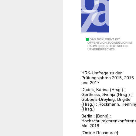
b
s
o
l
v
e
P
DAS DOKUMENT IST
n
ÖFFENTLICH ZUGÄNGLICH IM
RAHMEN DES DEUTSCHEN
r
URHEBERRECHTS.
t
o
i
m
n
o
n
HRK-Umfrage zu den
t
Prüfungsjahren 2015, 2016
e
i
und 2017
n
o
Dudek, Karina (Hrsg.)
;
u
Gertheiss, Svenja (Hrsg.)
;
n
n
Göbbels-Dreyling, Brigitte
e
(Hrsg.)
;
Rockmann, Hennin
d
(Hrsg.)
n
A
Berlin ; [Bonn] :
v
b
Hochschulrektorenkonferenz
o
Mai 2019
s
n
[Online Ressource]
o