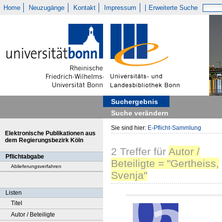
Home
Neuzugänge
Kontakt
Impressum
Erweiterte Suche
Suchergebnis
Suche verändern
Sie sind hier:
E-Pflicht-Sammlung
Elektronische Publikationen aus
dem Regierungsbezirk Köln
2
Treffer
für
Autor /
Pflichtabgabe
Beteiligte = "Gertheiss,
Ablieferungsverfahren
Svenja"
Listen
Titel
Autor / Beteiligte