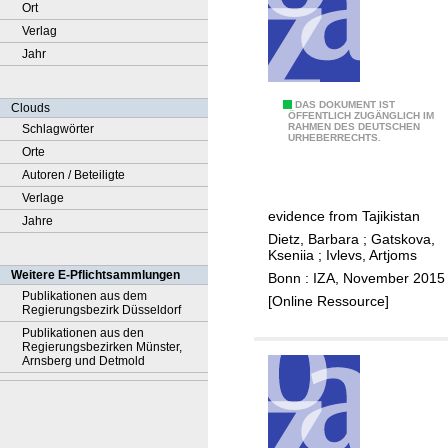
Ort
Verlag
Jahr
E
DAS DOKUMENT IST
Clouds
ÖFFENTLICH ZUGÄNGLICH IM
RAHMEN DES DEUTSCHEN
Schlagwörter
m
URHEBERRECHTS.
Orte
i
Autoren / Beteiligte
g
Verlage
r
evidence from Tajikistan
Jahre
a
Dietz, Barbara
;
Gatskova,
t
Kseniia
;
Ivlevs, Artjoms
i
Weitere E-Pflichtsammlungen
Bonn : IZA, November 2015
o
Publikationen aus dem
[Online Ressource]
Regierungsbezirk Düsseldorf
n
Publikationen aus den
,
Regierungsbezirken Münster,
r
Arnsberg und Detmold
e
m
i