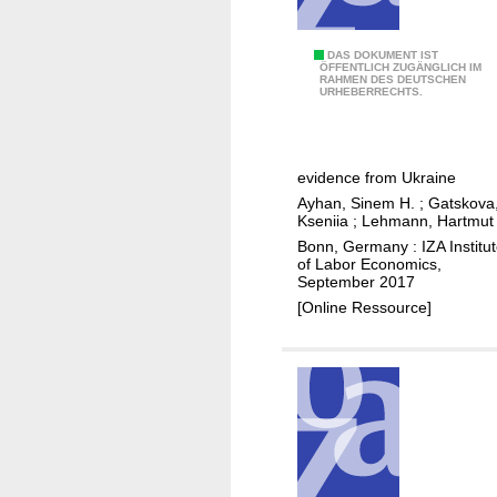
t
t
a
T
DAS DOKUMENT IST
ÖFFENTLICH ZUGÄNGLICH IM
n
RAHMEN DES DEUTSCHEN
h
URHEBERRECHTS.
c
e
e
i
s
m
evidence from Ukraine
a
p
Ayhan, Sinem H.
;
Gatskova
n
a
Kseniia
;
Lehmann, Hartmut
d
c
Bonn, Germany : IZA Institu
t
t
of Labor Economics,
September 2017
h
o
[Online Ressource]
e
f
e
n
d
o
u
n
c
-
a
c
t
o
i
g