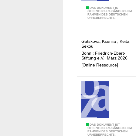
o
n
P
DAS DOKUMENT IST
ÖFFENTLICH ZUGÄNGLICH IM
n
i
RAHMEN DES DEUTSCHEN
o
URHEBERRECHTS.
o
t
t
f
i
e
c
v
n
h
e
Gatskova, Kseniia
;
Keita,
z
Sekou
i
s
i
Bonn : Friedrich-Ebert-
l
k
e
Stiftung e.V., März 2026
d
i
l
[Online Ressource]
r
l
l
e
l
e
n
s
A
s
a
u
t
n
s
a
d
w
y
r
i
i
i
r
n
s
V
DAS DOKUMENT IST
k
ÖFFENTLICH ZUGÄNGLICH IM
g
k
RAHMEN DES DEUTSCHEN
u
u
URHEBERRECHTS.