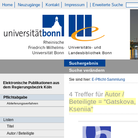
Home
Neuzugänge
Kontakt
Impressum
Erweiterte Suche
Suchergebnis
Suche verändern
Sie sind hier:
E-Pflicht-Sammlung
Elektronische Publikationen aus
dem Regierungsbezirk Köln
4
Treffer
für
Autor /
Pflichtabgabe
Beteiligte = "Gatskova,
Ablieferungsverfahren
Kseniia"
Listen
Titel
Autor / Beteiligte