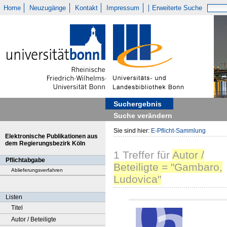
Home
Neuzugänge
Kontakt
Impressum
Erweiterte Suche
Suchergebnis
Suche verändern
Sie sind hier:
E-Pflicht-Sammlung
Elektronische Publikationen aus
dem Regierungsbezirk Köln
1
Treffer
für
Autor /
Pflichtabgabe
Beteiligte = "Gambaro,
Ablieferungsverfahren
Ludovica"
Listen
Titel
Autor / Beteiligte