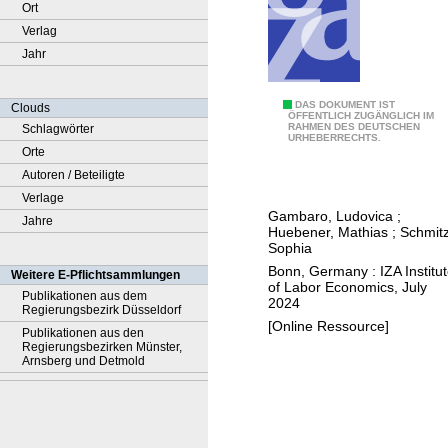
Ort
Verlag
Jahr
U
DAS DOKUMENT IST
Clouds
ÖFFENTLICH ZUGÄNGLICH IM
RAHMEN DES DEUTSCHEN
Schlagwörter
n
URHEBERRECHTS.
Orte
l
Autoren / Beteiligte
o
Verlage
c
Gambaro, Ludovica
;
Jahre
k
Huebener, Mathias
;
Schmitz
i
Sophia
n
Bonn, Germany : IZA Institu
Weitere E-Pflichtsammlungen
of Labor Economics, July
g
Publikationen aus dem
2024
Regierungsbezirk Düsseldorf
p
[Online Ressource]
Publikationen aus den
o
Regierungsbezirken Münster,
t
Arnsberg und Detmold
e
n
t