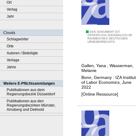
Ort
Verlag
Jahr
D
DAS DOKUMENT IST
Clouds
ÖFFENTLICH ZUGÄNGLICH IM
RAHMEN DES DEUTSCHEN
Schlagwörter
o
URHEBERRECHTS.
Orte
e
Autoren / Beteiligte
s
Verlage
i
Gallen, Yana
;
Wasserman,
Jahre
n
Melanie
f
Bonn, Germany : IZA Institu
o
of Labor Economics, June
Weitere E-Pflichtsammlungen
2022
r
Publikationen aus dem
[Online Ressource]
Regierungsbezirk Düsseldorf
m
Publikationen aus den
a
Regierungsbezirken Münster,
t
Arnsberg und Detmold
i
o
n