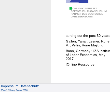
T
DAS DOKUMENT IST
ÖFFENTLICH ZUGÄNGLICH IM
RAHMEN DES DEUTSCHEN
h
URHEBERRECHTS.
e
l
a
sorting out the past 30 year
b
Gallen, Yana
;
Lesner, Rune
o
V.
;
Vejlin, Rune Majlund
r
Bonn, Germany : IZA Institu
m
of Labor Economics, May
2017
a
[Online Ressource]
r
k
e
t
Impressum
Datenschutz
g
Visual Library Server 2026
e
n
d