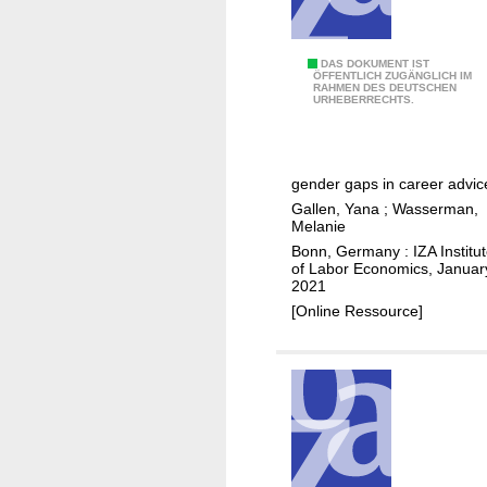
a
f
f
I
DAS DOKUMENT IST
ÖFFENTLICH ZUGÄNGLICH IM
e
RAHMEN DES DEUTSCHEN
n
URHEBERRECHTS.
c
f
t
o
h
r
o
gender gaps in career advic
m
m
Gallen, Yana
;
Wasserman,
e
Melanie
o
d
Bonn, Germany : IZA Institu
p
c
of Labor Economics, Januar
h
2021
h
i
[Online Ressource]
o
l
i
y
c
?
e
s