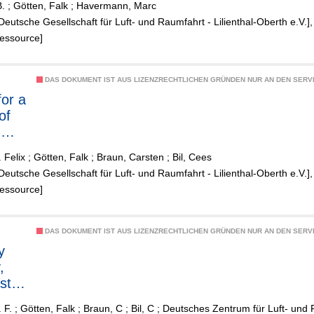
B.
;
Götten, Falk
;
Havermann, Marc
lan
[Deutsche Gesellschaft für Luft- und Raumfahrt - Lilienthal-Oberth e.V.]
Ressource]
DAS DOKUMENT IST AUS LIZENZRECHTLICHEN GRÜNDEN NUR AN DEN SERVI
for a
of
-
c
 Felix
;
Götten, Falk
;
Braun, Carsten
;
Bil, Cees
[Deutsche Gesellschaft für Luft- und Raumfahrt - Lilienthal-Oberth e.V.]
l
Ressource]
n
t
DAS DOKUMENT IST AUS LIZENZRECHTLICHEN GRÜNDEN NUR AN DEN SERVI
y
,
st -
pact
 F.
;
Götten, Falk
;
Braun, C
;
Bil, C
;
Deutsches Zentrum für Luft- und