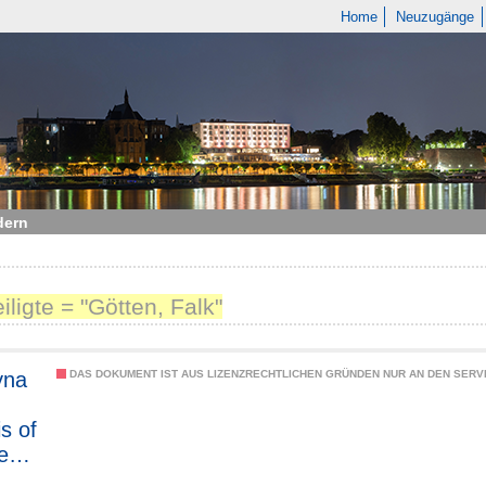
Home
Neuzugänge
dern
iligte = "Götten, Falk"
yna
DAS DOKUMENT IST AUS LIZENZRECHTLICHEN GRÜNDEN NUR AN DEN SERVI
s of
ed
ital