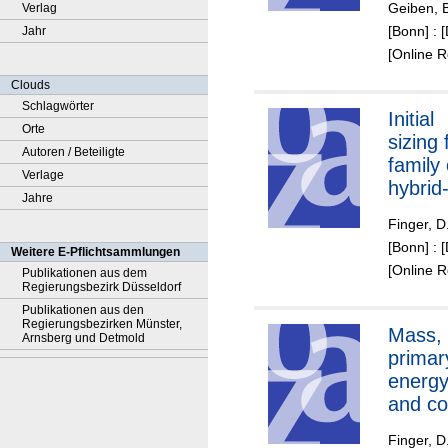
Geiben, 
Verlag
spacep
[Bonn] : 
Jahr
e
[Online 
Clouds
Schlagwörter
Initial
Orte
sizing 
Autoren / Beteiligte
family 
Verlage
hybrid
Jahre
electri
Finger, D.
VTOL
[Bonn] : 
Weitere E-Pflichtsammlungen
genera
[Online 
Publikationen aus dem
aviatio
Regierungsbezirk Düsseldorf
aircraf
Publikationen aus den
Regierungsbezirken Münster,
Mass,
Arnsberg und Detmold
primar
energy
and co
the im
Finger, D.