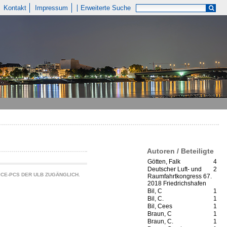
Kontakt
Impressum
Erweiterte Suche
Autoren / Beteiligte
Götten, Falk
4
Deutscher Luft- und
2
CE-PCS DER ULB ZUGÄNGLICH.
Raumfahrtkongress 67.
2018 Friedrichshafen
Bil, C
1
Bil, C.
1
Bil, Cees
1
Braun, C
1
Braun, C.
1