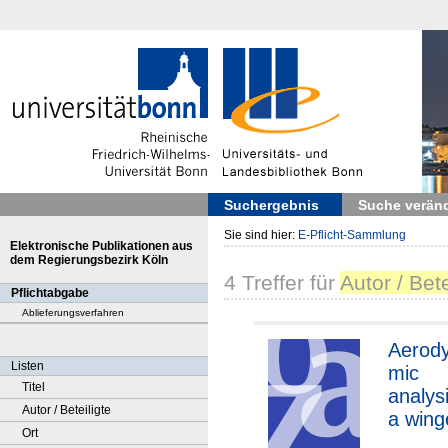
Suchergebnis
Suche verän
Sie sind hier:
E-Pflicht-Sammlung
Elektronische Publikationen aus
dem Regierungsbezirk Köln
4
Treffer
für
Autor / Bete
Pflichtabgabe
Ablieferungsverfahren
Aerod
Listen
mic
Titel
analysi
Autor / Beteiligte
a wing
Ort
sub-orb