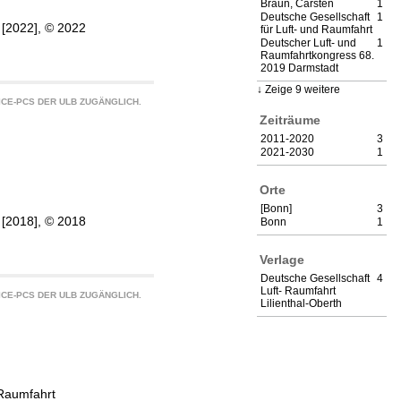
Braun, Carsten
1
Deutsche Gesellschaft
1
, [2022], © 2022
für Luft- und Raumfahrt
Deutscher Luft- und
1
Raumfahrtkongress 68.
2019 Darmstadt
Zeige 9 weitere
CE-PCS DER ULB ZUGÄNGLICH.
Zeiträume
2011-2020
3
2021-2030
1
Orte
[Bonn]
3
, [2018], © 2018
Bonn
1
Verlage
Deutsche Gesellschaft
4
Luft- Raumfahrt
CE-PCS DER ULB ZUGÄNGLICH.
Lilienthal-Oberth
 Raumfahrt