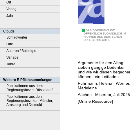
Ort
Verlag
Jahr
A
DAS DOKUMENT IST
Clouds
ÖFFENTLICH ZUGÄNGLICH IM
RAHMEN DES DEUTSCHEN
Schlagwörter
r
URHEBERRECHTS.
Orte
g
Autoren / Beteiligte
u
Verlage
m
Argumente für den Alltag :
Jahre
e
sieben gängige Bedenken
n
und wie wir diesen begegne
können : ein Leitfaden
t
Weitere E-Pflichtsammlungen
Fuhrmann, Helena
;
Wörner
a
Publikationen aus dem
Madeleine
Regierungsbezirk Düsseldorf
r
Aachen : Misereor, Juli 2025
Publikationen aus den
i
Regierungsbezirken Münster,
[Online Ressource]
u
Arnsberg und Detmold
m
z
u