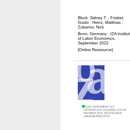
s
o
o
t
n
m
e
n
A
Block, Sidney T.
;
Friebel,
r
e
Guido
;
Heinz, Matthias
;
f
y
Zubanov, Nick
l
r
s
Bonn, Germany : IZA Institu
t
i
of Labor Economics,
h
u
September 2022
c
o
r
[Online Ressource]
a
p
n
-
p
o
t
i
v
o
n
e
-
g
r
E
a
a
u
s
n
r
a
d
o
s
T
DAS DOKUMENT IST
p
p
ÖFFENTLICH ZUGÄNGLICH IM
t
RAHMEN DES DEUTSCHEN
e
e
e
URHEBERRECHTS.
r
a
r
s
a
m
f