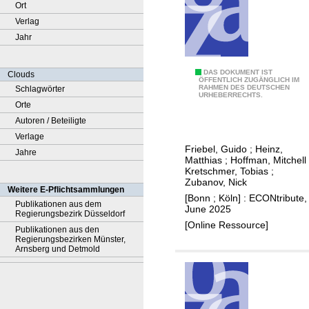
Ort
Verlag
Jahr
B
DAS DOKUMENT IST
Clouds
ÖFFENTLICH ZUGÄNGLICH IM
RAHMEN DES DEUTSCHEN
Schlagwörter
ü
URHEBERRECHTS.
Orte
r
Autoren / Beteiligte
o
Verlage
k
Friebel, Guido
;
Heinz,
Jahre
r
Matthias
;
Hoffman, Mitchell
a
Kretschmer, Tobias
;
Zubanov, Nick
t
Weitere E-Pflichtsammlungen
[Bonn ; Köln] : ECONtribute,
i
Publikationen aus dem
June 2025
Regierungsbezirk Düsseldorf
e
[Online Ressource]
Publikationen aus den
a
Regierungsbezirken Münster,
b
Arnsberg und Detmold
b
a
u