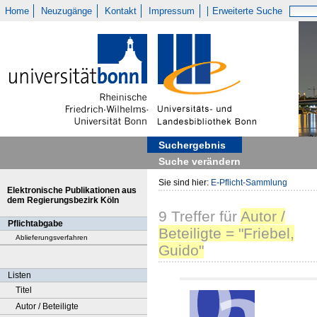
Home
Neuzugänge
Kontakt
Impressum
Erweiterte Suche
Suchergebnis
Suche verändern
Sie sind hier:
E-Pflicht-Sammlung
Elektronische Publikationen aus
dem Regierungsbezirk Köln
9
Treffer
für
Autor /
Pflichtabgabe
Beteiligte = "Friebel,
Ablieferungsverfahren
Guido"
Listen
Titel
Autor / Beteiligte