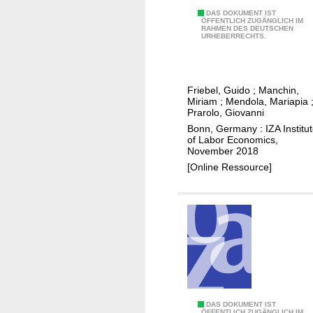
n
c
I
DAS DOKUMENT IST
ÖFFENTLICH ZUGÄNGLICH IM
e
e
RAHMEN DES DEUTSCHEN
n
URHEBERRECHTS.
r
d
t
B
d
e
ä
o
r
Friebel, Guido
;
Manchin,
c
w
n
Miriam
;
Mendola, Mariapia
k
n
a
Prarolo, Giovanni
e
s
t
Bonn, Germany : IZA Institu
r
of Labor Economics,
i
i
November 2018
e
z
o
[Online Ressource]
i
i
n
k
n
a
e
g
l
t
o
m
t
n
i
e
w
g
l
o
r
e
r
a
r
k
t
I
DAS DOKUMENT IST
ÖFFENTLICH ZUGÄNGLICH IM