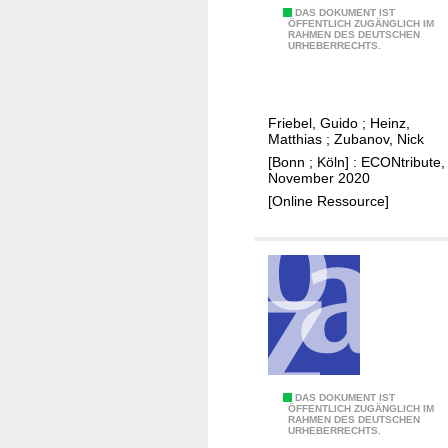
e
M
DAS DOKUMENT IST
g
ÖFFENTLICH ZUGÄNGLICH IM
RAHMEN DES DEUTSCHEN
i
a
URHEBERRECHTS.
d
l
d
c
l
o
Friebel, Guido
;
Heinz,
e
s
Matthias
;
Zubanov, Nick
m
t
[Bonn ; Köln] : ECONtribute,
a
November 2020
s
n
[Online Ressource]
:
a
e
g
v
e
i
r
d
s
e
,
n
p
c
e
e
M
DAS DOKUMENT IST
r
ÖFFENTLICH ZUGÄNGLICH IM
f
RAHMEN DES DEUTSCHEN
y
s
URHEBERRECHTS.
r