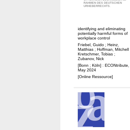
n
p
i
RAHMEN DES DEUTSCHEN
s
URHEBERRECHTS.
e
l
o
t
n
a
n
h
k
c
i
i
a
identifying and eliminating
e
n
s
potentially harmful forms of
n
p
t
r
workplace control
n
e
e
e
Friebel, Guido
;
Heinz,
r
Matthias
;
Hoffman, Mitchell
n
a
Kretschmer, Tobias
;
f
t
l
Zubanov, Nick
o
i
l
[Bonn ; Köln] : ECONtribute,
r
o
May 2024
y
m
n
[Online Ressource]
k
a
s
n
n
a
e
c
n
a
e
d
d
i
e
l
d
l
?