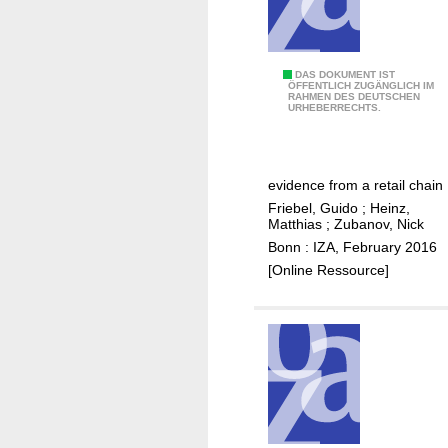
:
w
a
s
T
DAS DOKUMENT IST
ÖFFENTLICH ZUGÄNGLICH IM
D
RAHMEN DES DEUTSCHEN
h
URHEBERRECHTS.
e
e
u
e
t
f
evidence from a retail chain
s
f
Friebel, Guido
;
Heinz,
c
e
Matthias
;
Zubanov, Nick
h
c
Bonn : IZA, February 2016
l
t
[Online Ressource]
a
o
n
f
d
a
v
n
o
n
n
o
e
u
i
n