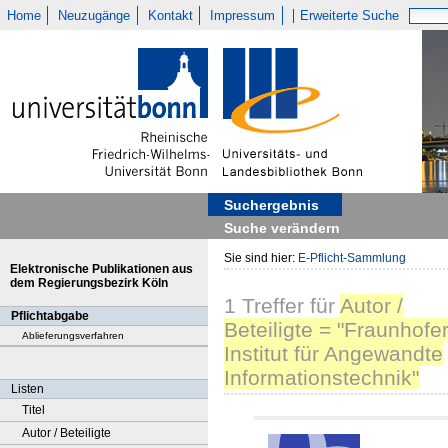
Home
Neuzugänge
Kontakt
Impressum
Erweiterte Suche
Suchergebnis
Suche verändern
Sie sind hier:
E-Pflicht-Sammlung
Elektronische Publikationen aus
dem Regierungsbezirk Köln
1
Treffer
für
Autor /
Pflichtabgabe
Beteiligte = "Fraunhofer
Ablieferungsverfahren
Institut für Angewandte
Informationstechnik"
Listen
Titel
Autor / Beteiligte