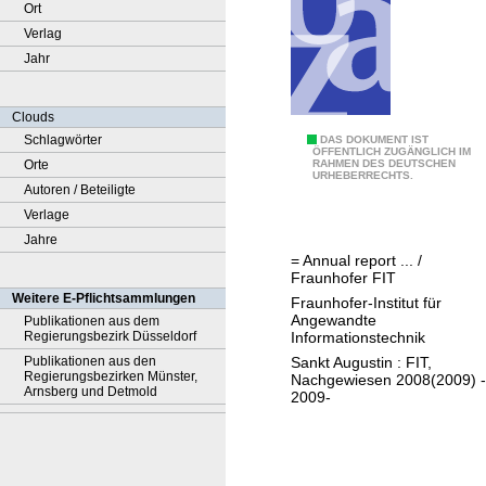
Ort
Verlag
Jahr
Clouds
Schlagwörter
J
DAS DOKUMENT IST
ÖFFENTLICH ZUGÄNGLICH IM
Orte
RAHMEN DES DEUTSCHEN
a
URHEBERRECHTS.
Autoren / Beteiligte
h
Verlage
r
Jahre
e
= Annual report ... /
s
Fraunhofer FIT
b
Weitere E-Pflichtsammlungen
Fraunhofer-Institut für
e
Angewandte
Publikationen aus dem
Informationstechnik
Regierungsbezirk Düsseldorf
r
Sankt Augustin : FIT,
Publikationen aus den
i
Regierungsbezirken Münster,
Nachgewiesen 2008(2009) -
c
Arnsberg und Detmold
2009-
h
t
.