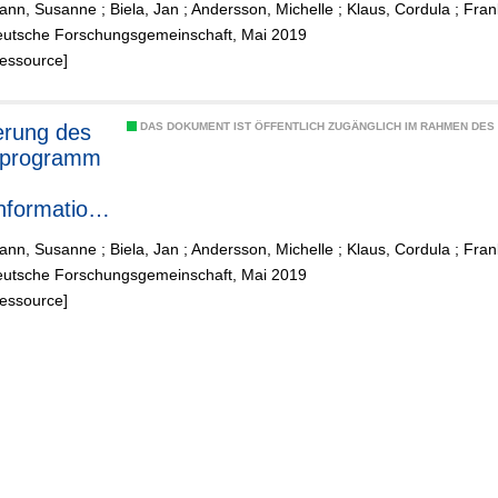
ann, Susanne
;
Biela, Jan
;
Andersson, Michelle
;
Klaus, Cordula
;
Fran
e für die
eutsche Forschungsgemeinschaft, Mai 2019
schaft"
Ressource]
erung des
DAS DOKUMENT IST ÖFFENTLICH ZUGÄNGLICH IM RAHMEN DE
rprogramm
nformation
e für die
ann, Susanne
;
Biela, Jan
;
Andersson, Michelle
;
Klaus, Cordula
;
Fran
schaft"
eutsche Forschungsgemeinschaft, Mai 2019
Ressource]