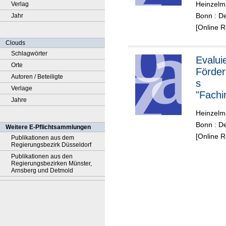
Heinzelm
Verlag
sdienst
Bonn : D
Jahr
Wissen
[Online 
Clouds
Schlagwörter
Evalui
Orte
Förde
Autoren / Beteiligte
s
Verlage
"Fachi
Jahre
sdienst
Heinzelm
Wissen
Bonn : D
Weitere E-Pflichtsammlungen
[Online 
Publikationen aus dem
Regierungsbezirk Düsseldorf
Publikationen aus den
Regierungsbezirken Münster,
Arnsberg und Detmold