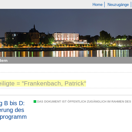
Home
Neuzugänge
dern
eiligte = "Frankenbach, Patrick"
 B bis D:
DAS DOKUMENT IST ÖFFENTLICH ZUGÄNGLICH IM RAHMEN DE
erung des
rprogramm
nformation