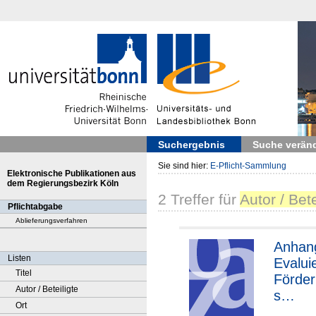
Suchergebnis
Suche verän
Sie sind hier:
E-Pflicht-Sammlung
Elektronische Publikationen aus
dem Regierungsbezirk Köln
2
Treffer
für
Autor / Bet
Pflichtabgabe
Ablieferungsverfahren
Anhang
Listen
Evalui
Titel
Förde
Autor / Beteiligte
s
Ort
"Fachi