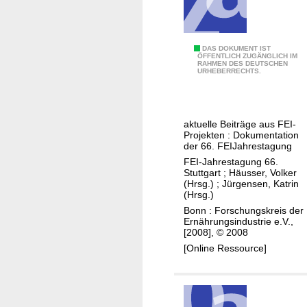
n
n
s
d
c
e
h
"
DAS DOKUMENT IST
ÖFFENTLICH ZUGÄNGLICH IM
r
a
RAHMEN DES DEUTSCHEN
V
URHEBERRECHTS.
Z
f
o
u
t
n
k
s
d
u
aktuelle Beiträge aus FEI-
f
e
Projekten : Dokumentation
n
o
r
der 66. FEI­Jahrestagung
f
r
I
FEI-Jahrestagung 66.
t
s
Stuttgart
;
Häusser, Volker
d
(Hrsg.)
;
Jürgensen, Katrin
"
c
e
(Hrsg.)
h
e
Bonn : Forschungskreis der
u
Ernährungsindustrie e.V.,
z
[2008], © 2008
n
u
[Online Ressource]
g
m
:
P
I
r
n
o