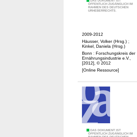
Z
DAS DOKUMENT IST
ÖFFENTLICH ZUGÄNGLICH IM
e
RAHMEN DES DEUTSCHEN
e
URHEBERRECHTS.
s
n
D
t
F
r
G
2009-2012
a
/
Häusser, Volker (Hrsg.)
;
l
Kinkel, Daniela (Hrsg.)
A
e
Bonn : Forschungskreis der
i
E
Ernährungsindustrie e.V.,
F
[2012], © 2012
r
-
[Online Ressource]
g
C
e
l
b
u
n
s
i
t
s
e
s
r
e
p
d
Z
DAS DOKUMENT IST
r
ÖFFENTLICH ZUGÄNGLICH IM
e
RAHMEN DES DEUTSCHEN