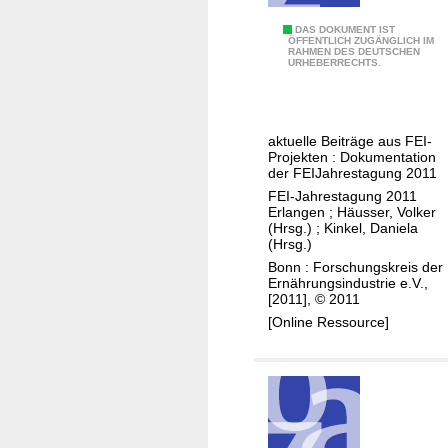
n
d
"
DAS DOKUMENT IST
ÖFFENTLICH ZUGÄNGLICH IM
e
RAHMEN DES DEUTSCHEN
I
URHEBERRECHTS.
r
n
G
d
e
u
aktuelle Beiträge aus FEI-
g
s
Projekten : Dokumentation
e
t
der FEI­Jahrestagung 2011
n
r
FEI-Jahrestagung 2011
w
Erlangen
;
Häusser, Volker
i
(Hrsg.)
;
Kinkel, Daniela
a
e
(Hrsg.)
r
l
Bonn : Forschungskreis der
t
Ernährungsindustrie e.V.,
l
[2011], © 2011
-
e
[Online Ressource]
C
G
h
e
a
m
n
e
c
i
e