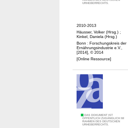
e
o
URHEBERRECHTS.
s
n
j
D
t
e
F
r
k
G
2010-2013
a
t
/
Häusser, Volker (Hrsg.)
;
l
e
Kinkel, Daniela (Hrsg.)
A
e
s
Bonn : Forschungskreis der
i
E
"
Ernährungsindustrie e.V.,
F
[2014], © 2014
r
B
-
[Online Ressource]
g
i
C
e
o
l
b
a
u
n
k
s
i
t
t
s
i
e
s
v
r
e
e
p
d
I
Z
DAS DOKUMENT IST
r
ÖFFENTLICH ZUGÄNGLICH IM
e
n
RAHMEN DES DEUTSCHEN
e
o
URHEBERRECHTS.
s
h