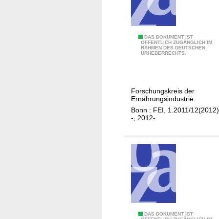
F
DAS DOKUMENT IST
ÖFFENTLICH ZUGÄNGLICH IM
RAHMEN DES DEUTSCHEN
E
URHEBERRECHTS.
I
-
J
Forschungskreis der
a
Ernährungsindustrie
h
Bonn : FEI, 1.2011/12(2012)
r
-, 2012-
e
s
r
e
p
o
r
t
"
DAS DOKUMENT IST