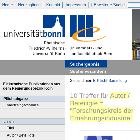
Home
Neuzugänge
Kontakt
Impressum
Erweiterte Suche
Suchergebnis
Suche verändern
Sie sind hier:
E-Pflicht-Sammlung
Elektronische Publikationen aus
dem Regierungsbezirk Köln
10
Treffer
für
Autor /
Pflichtabgabe
Beteiligte =
Ablieferungsverfahren
"Forschungskreis der
Ernährungsindustrie"
Listen
Titel
Autor / Beteiligte