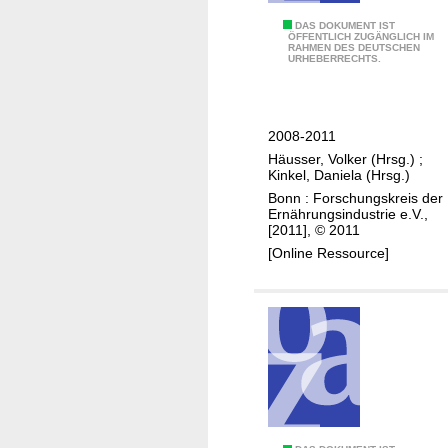
v
e
r
e
Z
DAS DOKUMENT IST
P
s
ÖFFENTLICH ZUGÄNGLICH IM
n
RAHMEN DES DEUTSCHEN
e
r
c
URHEBERRECHTS.
M
n
a
h
i
t
x
r
t
r
i
i
2008-2011
t
a
s
t
Häusser, Volker (Hrsg.)
;
e
l
"
t
Kinkel, Daniela (Hrsg.)
l
e
Bonn : Forschungskreis der
s
E
Ernährungsindustrie e.V.,
t
[2011], © 2011
r
a
[Online Ressource]
g
n
e
d
b
s
n
"
i
s
s
e
d