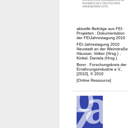
ÖFFENTLICH ZUGÄNGLICH IM
RAHMEN DES DEUTSCHEN
F
URHEBERRECHTS.
o
r
s
aktuelle Beiträge aus FEI-
c
Projekten : Dokumentation
h
der FEI­Jahrestagung 2010
u
FEI-Jahrestagung 2010
Neustadt an der Weinstraße
n
Häusser, Volker (Hrsg.)
;
g
Kinkel, Daniela (Hrsg.)
s
Bonn : Forschungskreis der
Ernährungsindustrie e.V.,
s
[2010], © 2010
t
[Online Ressource]
r
a
t
e
g
i
e