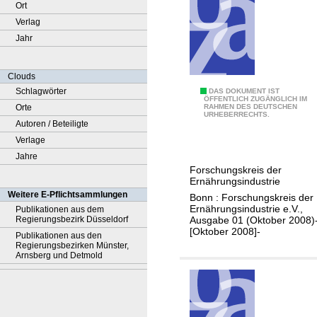
Ort
Verlag
Jahr
Clouds
Schlagwörter
F
DAS DOKUMENT IST
ÖFFENTLICH ZUGÄNGLICH IM
Orte
RAHMEN DES DEUTSCHEN
E
URHEBERRECHTS.
Autoren / Beteiligte
I
Verlage
i
Jahre
m
Forschungskreis der
F
Ernährungsindustrie
o
Weitere E-Pflichtsammlungen
Bonn : Forschungskreis der
k
Ernährungsindustrie e.V.,
Publikationen aus dem
Ausgabe 01 (Oktober 2008)-
Regierungsbezirk Düsseldorf
u
[Oktober 2008]-
Publikationen aus den
s
Regierungsbezirken Münster,
Arnsberg und Detmold