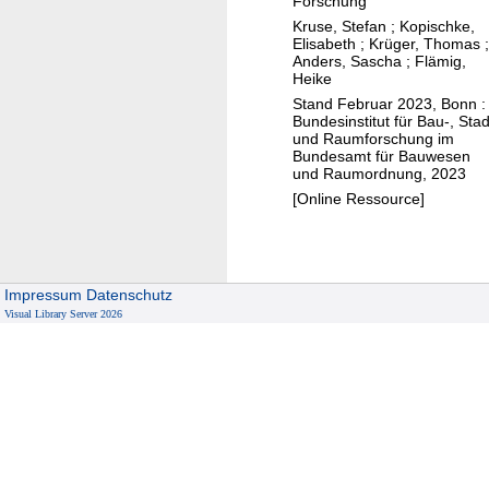
Forschung
k
S
e
Kruse, Stefan
;
Kopischke,
u
t
m
Elisabeth
;
Krüger, Thomas
;
Anders, Sascha
;
Flämig,
n
ä
i
Heike
g
d
e
Stand Februar 2023, Bonn :
e
t
a
Bundesinstitut für Bau-, Stad
und Raumforschung im
n
e
u
Bundesamt für Bauwesen
d
n
f
und Raumordnung, 2023
e
u
d
[Online Ressource]
r
n
e
C
d
n
O
Z
E
V
e
i
Impressum
Datenschutz
Visual Library Server 2026
I
n
n
D
t
z
-
r
e
1
e
l
9
n
h
-
a
P
n