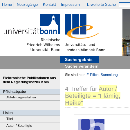
Home
Neuzugänge
Kontakt
Impressum
Erweiterte Suche
Suchergebnis
Suche verändern
Sie sind hier:
E-Pflicht-Sammlung
Elektronische Publikationen aus
dem Regierungsbezirk Köln
4
Treffer
für
Autor /
Pflichtabgabe
Beteiligte = "Flämig,
Ablieferungsverfahren
Heike"
Listen
Titel
Autor / Beteiligte