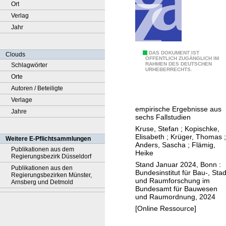
Ort
Verlag
Jahr
A
DAS DOKUMENT IST
Clouds
ÖFFENTLICH ZUGÄNGLICH IM
RAHMEN DES DEUTSCHEN
Schlagwörter
u
URHEBERRECHTS.
Orte
s
Autoren / Beteiligte
w
Verlage
i
empirische Ergebnisse aus
Jahre
r
sechs Fallstudien
k
Kruse, Stefan
;
Kopischke,
u
Elisabeth
;
Krüger, Thomas
;
Weitere E-Pflichtsammlungen
Anders, Sascha
;
Flämig,
n
Publikationen aus dem
Heike
Regierungsbezirk Düsseldorf
g
Stand Januar 2024, Bonn :
Publikationen aus den
e
Bundesinstitut für Bau-, Stad
Regierungsbezirken Münster,
und Raumforschung im
n
Arnsberg und Detmold
Bundesamt für Bauwesen
d
und Raumordnung, 2024
e
[Online Ressource]
r