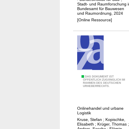
Stadt- und Raumforschung 
e
d
Bundesamt für Bauwesen
r
e
und Raumordnung, 2024
C
n
[Online Ressource]
O
E
V
i
I
n
D
z
-
e
1
l
9
h
-
a
P
A
DAS DOKUMENT IST
n
ÖFFENTLICH ZUGÄNGLICH IM
RAHMEN DES DEUTSCHEN
a
u
d
URHEBERRECHTS.
n
s
e
d
w
l
e
i
i
Onlinehandel und urbane
m
r
n
Logistik
i
k
S
Kruse, Stefan
;
Kopischke,
e
u
t
Elisabeth
;
Krüger, Thomas
;
Anders, Sascha
;
Flämig,