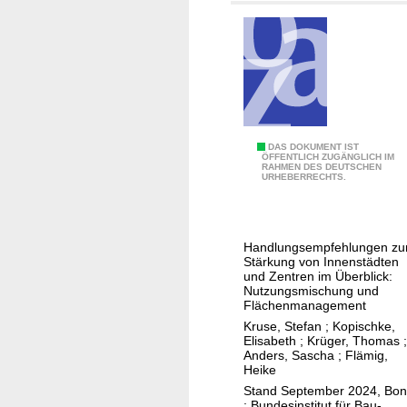
C
O
V
I
D
-
1
A
DAS DOKUMENT IST
9
ÖFFENTLICH ZUGÄNGLICH IM
RAHMEN DES DEUTSCHEN
u
-
URHEBERRECHTS.
s
P
w
a
i
n
Handlungsempfehlungen zu
r
d
Stärkung von Innenstädten
k
e
und Zentren im Überblick:
Nutzungsmischung und
u
m
Flächenmanagement
n
i
Kruse, Stefan
;
Kopischke,
g
e
Elisabeth
;
Krüger, Thomas
;
Anders, Sascha
;
Flämig,
e
a
Heike
n
u
Stand September 2024, Bo
d
f
: Bundesinstitut für Bau-,