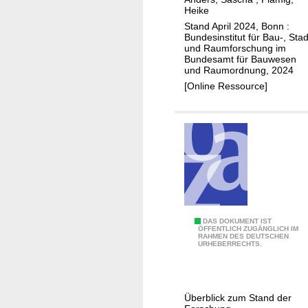
a
n
ä
Heike
u
g
d
Stand April 2024, Bonn :
f
e
t
Bundesinstitut für Bau-, Stad
und Raumforschung im
d
n
e
Bundesamt für Bauwesen
e
d
n
und Raumordnung, 2024
n
e
u
[Online Ressource]
E
r
n
i
C
d
n
O
Z
z
V
e
e
I
n
l
D
t
h
-
r
a
1
e
A
DAS DOKUMENT IST
n
9
n
ÖFFENTLICH ZUGÄNGLICH IM
RAHMEN DES DEUTSCHEN
u
d
-
URHEBERRECHTS.
s
e
P
w
l
a
i
i
n
Überblick zum Stand der
r
n
d