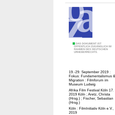
e
s
t
i
v
a
l
K
1
DAS DOKUMENT IST
ÖFFENTLICH ZUGÄNGLICH IM
ö
RAHMEN DES DEUTSCHEN
7
URHEBERRECHTS.
l
.
n
A
f
19.-29. September 2019 :
r
Fokus: Fundamentalismus 
i
Migration : Filmforum im
Museum Ludwig
k
Afrika Film Festival Köln 17.
a
2019 Köln
;
Aretz, Christa
F
(Hrsg.)
;
Fischer, Sebastian
(Hrsg.)
i
Köln : FilmInitiativ Köln e.V.,
l
2019