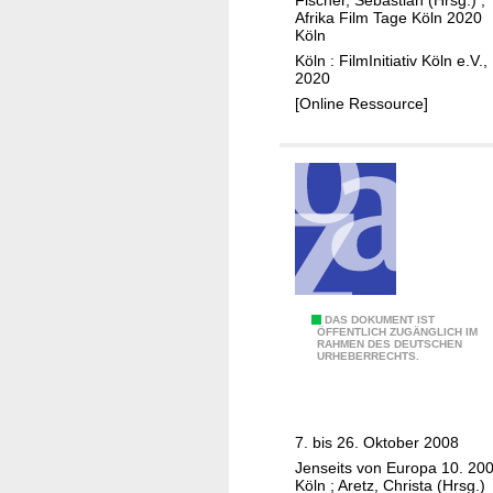
Fischer, Sebastian (Hrsg.)
;
l
Afrika Film Tage Köln 2020
m
Köln
T
Köln : FilmInitiativ Köln e.V.,
2020
a
[Online Ressource]
g
e
K
ö
l
n
F
DAS DOKUMENT IST
ÖFFENTLICH ZUGÄNGLICH IM
RAHMEN DES DEUTSCHEN
i
URHEBERRECHTS.
l
m
I
7. bis 26. Oktober 2008
n
Jenseits von Europa 10. 20
i
Köln
;
Aretz, Christa (Hrsg.)