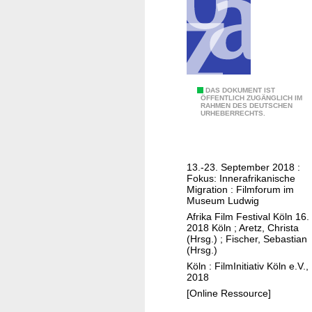
s
t
i
v
a
l
1
DAS DOKUMENT IST
K
ÖFFENTLICH ZUGÄNGLICH IM
RAHMEN DES DEUTSCHEN
6
URHEBERRECHTS.
ö
.
l
A
n
f
13.-23. September 2018 :
r
Fokus: Innerafrikanische
i
Migration : Filmforum im
Museum Ludwig
k
Afrika Film Festival Köln 16.
a
2018 Köln
;
Aretz, Christa
F
(Hrsg.)
;
Fischer, Sebastian
(Hrsg.)
i
Köln : FilmInitiativ Köln e.V.,
l
2018
m
[Online Ressource]
F