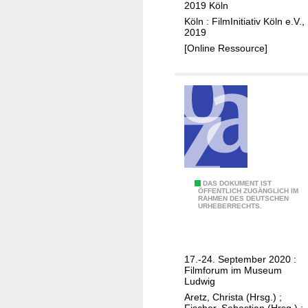
2019 Köln
e
Köln : FilmInitiativ Köln e.V.,
s
2019
t
[Online Ressource]
i
v
a
l
K
ö
l
n
A
DAS DOKUMENT IST
2
ÖFFENTLICH ZUGÄNGLICH IM
RAHMEN DES DEUTSCHEN
f
0
URHEBERRECHTS.
r
1
i
9
k
17.-24. September 2020 :
a
Filmforum im Museum
F
Ludwig
i
Aretz, Christa (Hrsg.)
;