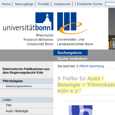
Home
Neuzugänge
Kontakt
Impressum
Erweiterte Suche
Suchergebnis
Suche verändern
Sie sind hier:
E-Pflicht-Sammlung
Elektronische Publikationen aus
dem Regierungsbezirk Köln
9
Treffer
für
Autor /
Pflichtabgabe
Beteiligte = "FilmInitiati
Ablieferungsverfahren
Köln e.V."
Listen
Titel
Autor / Beteiligte