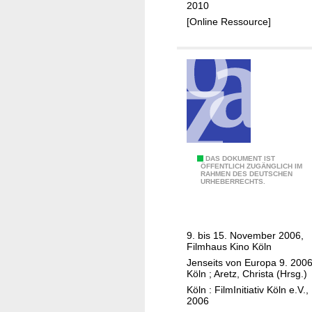
2010
a
t
[Online Ressource]
t
:
i
J
v
e
K
n
ö
s
l
e
n
i
p
t
r
s
N
DAS DOKUMENT IST
ÖFFENTLICH ZUGÄNGLICH IM
ä
v
RAHMEN DES DEUTSCHEN
e
URHEBERRECHTS.
s
o
u
e
n
e
n
E
F
t
9. bis 15. November 2006,
u
i
Filmhaus Kino Köln
i
r
l
Jenseits von Europa 9. 200
e
o
m
Köln
;
Aretz, Christa (Hrsg.)
r
p
e
Köln : FilmInitiativ Köln e.V.,
t
a
2006
a