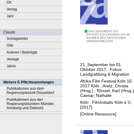
Ort
Verlag
Jahr
1
DAS DOKUMENT IST
Clouds
ÖFFENTLICH ZUGÄNGLICH IM
RAHMEN DES DEUTSCHEN
Schlagwörter
5
URHEBERRECHTS.
Orte
.
Autoren / Beteiligte
A
Verlage
f
21. September bis 01.
Jahre
r
Oktober 2017 : Fokus:
i
Landgrabbing & Migration
k
Afrika Film Festival Köln 15.
Weitere E-Pflichtsammlungen
2017 Köln
;
Aretz, Christa
a
Publikationen aus dem
(Hrsg.)
;
Rössel, Karl (Hrsg.)
Regierungsbezirk Düsseldorf
F
Caesar, Nathalie
Publikationen aus den
i
Köln : FilmInitiativ Köln e.V.,
Regierungsbezirken Münster,
[2017]
l
Arnsberg und Detmold
[Online Ressource]
m
F
e