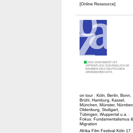
m
[Online Ressource]
F
e
s
t
i
v
a
l
K
A
DAS DOKUMENT IST
ÖFFENTLICH ZUGÄNGLICH IM
ö
RAHMEN DES DEUTSCHEN
f
URHEBERRECHTS.
l
r
n
i
k
on tour : Köln, Berlin, Bonn,
a
Brühl, Hamburg, Kassel,
F
München, Münster, Nürnber
Oldenburg, Stuttgart,
i
Tübingen, Wuppertal u.a. :
l
Fokus: Fundamentalismus 
Migration
m
Afrika Film Festival Köln 17.
F