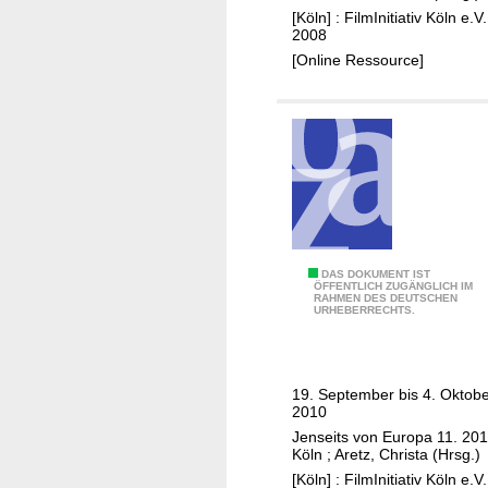
t
[Köln] : FilmInitiativ Köln e.V.
i
2008
a
[Online Ressource]
t
i
v
K
ö
l
n
p
F
DAS DOKUMENT IST
r
ÖFFENTLICH ZUGÄNGLICH IM
RAHMEN DES DEUTSCHEN
i
ä
URHEBERRECHTS.
l
s
m
e
I
n
19. September bis 4. Oktob
n
t
2010
i
i
Jenseits von Europa 11. 20
t
Köln
;
Aretz, Christa (Hrsg.)
e
i
[Köln] : FilmInitiativ Köln e.V.
r