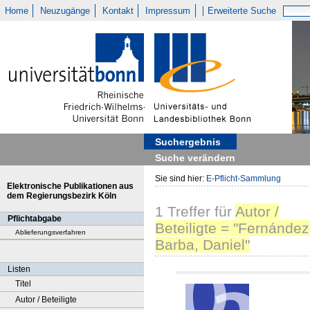
Home
Neuzugänge
Kontakt
Impressum
Erweiterte Suche
Suchergebnis
Suche verändern
Sie sind hier:
E-Pflicht-Sammlung
Elektronische Publikationen aus
dem Regierungsbezirk Köln
1
Treffer
für
Autor /
Pflichtabgabe
Beteiligte = "Fernández
Ablieferungsverfahren
Barba, Daniel"
Listen
Titel
Autor / Beteiligte