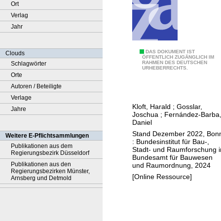
Ort
Verlag
Jahr
R
DAS DOKUMENT IST
Clouds
ÖFFENTLICH ZUGÄNGLICH IM
RAHMEN DES DEUTSCHEN
Schlagwörter
o
URHEBERRECHTS.
Orte
b
Autoren / Beteiligte
o
Verlage
t
Kloft, Harald
;
Gosslar,
Jahre
e
Joschua
;
Fernández-Barba
r
Daniel
g
Stand Dezember 2022, Bon
Weitere E-Pflichtsammlungen
: Bundesinstitut für Bau-,
e
Publikationen aus dem
Stadt- und Raumforschung 
Regierungsbezirk Düsseldorf
s
Bundesamt für Bauwesen
Publikationen aus den
und Raumordnung, 2024
t
Regierungsbezirken Münster,
[Online Ressource]
ü
Arnsberg und Detmold
t
z
t