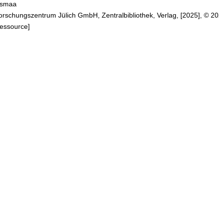
 Asmaa
es
Forschungszentrum Jülich GmbH, Zentralbibliothek, Verlag, [2025], © 2
Ressource]