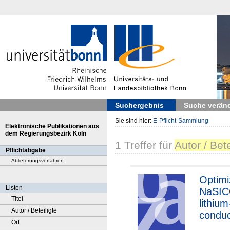
Suchergebnis
Suche verän
Sie sind hier:
E-Pflicht-Sammlung
Elektronische Publikationen aus
dem Regierungsbezirk Köln
1
Treffer
für
Autor / Bet
Pflichtabgabe
Ablieferungsverfahren
Optimi
Listen
NaSIC
Titel
lithium
Autor / Beteiligte
conduc
Ort
solid-s