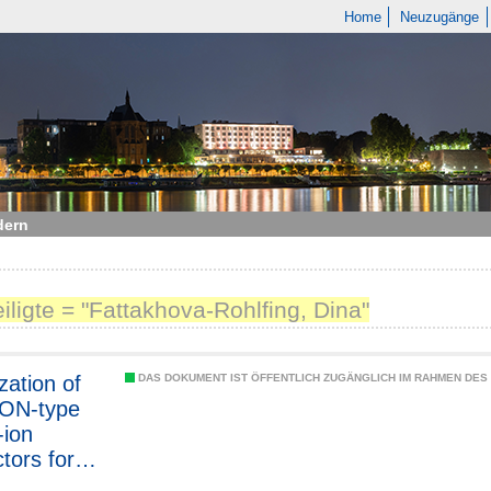
Home
Neuzugänge
dern
eiligte = "Fattakhova‐Rohlfing, Dina"
zation of
DAS DOKUMENT IST ÖFFENTLICH ZUGÄNGLICH IM RAHMEN DE
ON-type
-ion
tors for
tate