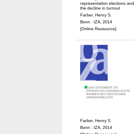
o
o
representation elections and
r
the decline in turnout
r
g
Farber, Henry S.
m
a
Bonn : IZA, 2014
a
n
[Online Ressource]
r
i
k
z
e
i
t
n
g
d
e
c
W
DAS DOKUMENT IST
i
ÖFFENTLICH ZUGÄNGLICH IM
RAHMEN DES DEUTSCHEN
h
s
URHEBERRECHTS.
y
i
y
o
o
n
Farber, Henry S.
u
s
Bonn : IZA, 2014
c
i