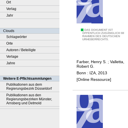
Ort
Verlag
Jahr
D
DAS DOKUMENT IST
Clouds
ÖFFENTLICH ZUGÄNGLICH IM
RAHMEN DES DEUTSCHEN
Schlagwörter
o
URHEBERRECHTS.
Orte
e
Autoren / Beteiligte
x
Verlage
t
Farber, Henry S.
;
Valletta,
Jahre
e
Robert G.
n
Bonn : IZA, 2013
d
Weitere E-Pflichtsammlungen
[Online Ressource]
e
Publikationen aus dem
Regierungsbezirk Düsseldorf
d
Publikationen aus den
u
Regierungsbezirken Münster,
n
Arnsberg und Detmold
e
m
p