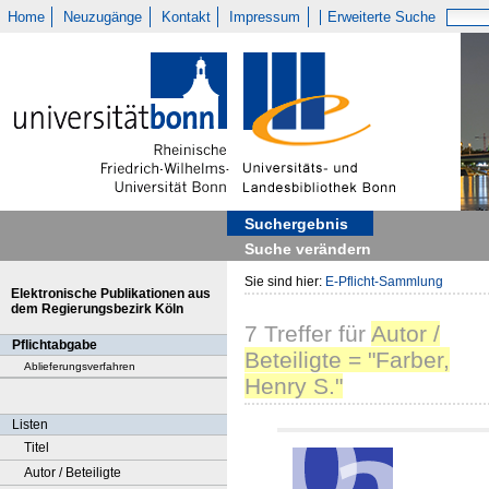
Home
Neuzugänge
Kontakt
Impressum
Erweiterte Suche
Suchergebnis
Suche verändern
Sie sind hier:
E-Pflicht-Sammlung
Elektronische Publikationen aus
dem Regierungsbezirk Köln
7
Treffer
für
Autor /
Pflichtabgabe
Beteiligte = "Farber,
Ablieferungsverfahren
Henry S."
Listen
Titel
Autor / Beteiligte