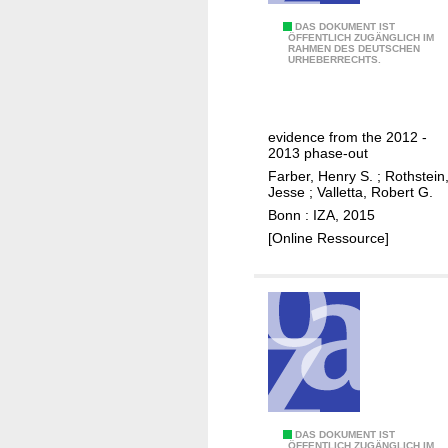
l
o
T
DAS DOKUMENT IST
ÖFFENTLICH ZUGÄNGLICH IM
y
RAHMEN DES DEUTSCHEN
h
URHEBERRECHTS.
m
e
e
e
n
f
evidence from the 2012 -
t
f
2013 phase-out
b
e
Farber, Henry S.
;
Rothstein
e
c
Jesse
;
Valletta, Robert G.
n
t
Bonn : IZA, 2015
e
o
[Online Ressource]
f
f
i
e
t
x
s
t
l
e
e
n
n
d
g
e
F
DAS DOKUMENT IST
t
d
ÖFFENTLICH ZUGÄNGLICH IM