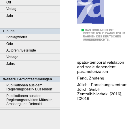
Ort
Verlag
Jahr
3
DAS DOKUMENT IST
Clouds
ÖFFENTLICH ZUGÄNGLICH IM
RAHMEN DES DEUTSCHEN
Schlagwörter
D
URHEBERRECHTS.
Orte
h
Autoren / Beteiligte
y
Verlage
d
spatio-temporal validation
Jahre
r
and scale dependent
o
parameterization
l
Fang, Zhufeng
Weitere E-Pflichtsammlungen
o
Jülich : Forschungszentrum
Publikationen aus dem
Jülich GmbH,
Regierungsbezirk Düsseldorf
g
Zentralbibliothek, [2016],
Publikationen aus den
i
©2016
Regierungsbezirken Münster,
c
Arnsberg und Detmold
a
l
s