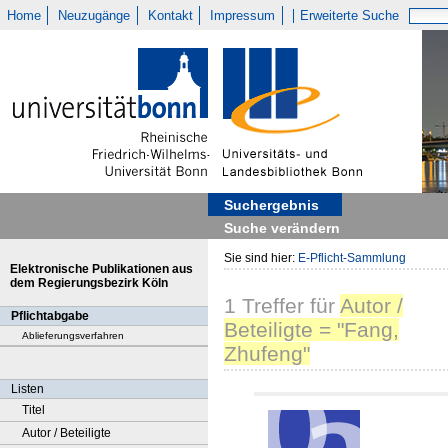
Home
Neuzugänge
Kontakt
Impressum
Erweiterte Suche
Suchergebnis
Suche verändern
Sie sind hier:
E-Pflicht-Sammlung
Elektronische Publikationen aus
dem Regierungsbezirk Köln
1
Treffer
für
Autor /
Pflichtabgabe
Beteiligte = "Fang,
Ablieferungsverfahren
Zhufeng"
Listen
Titel
Autor / Beteiligte