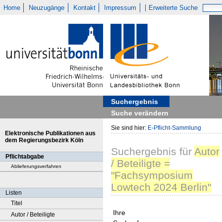
Home
Neuzugänge
Kontakt
Impressum
Erweiterte Suche
Suchergebnis
Suche verändern
Sie sind hier:
E-Pflicht-Sammlung
Elektronische Publikationen aus
dem Regierungsbezirk Köln
Suchergebnis
für
Autor
Pflichtabgabe
/ Beteiligte =
Ablieferungsverfahren
"Fachsymposium
Lowtech 2024 Berlin"
Listen
Titel
Ihre
Autor / Beteiligte