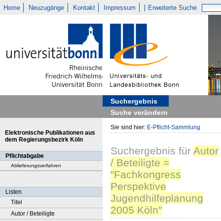
Home
Neuzugänge
Kontakt
Impressum
Erweiterte Suche
Suchergebnis
Suche verändern
Sie sind hier:
E-Pflicht-Sammlung
Elektronische Publikationen aus
dem Regierungsbezirk Köln
Suchergebnis
für
Autor
Pflichtabgabe
/ Beteiligte =
Ablieferungsverfahren
"Fachkongress
Perspektive
Listen
Jugendhilfeplanung
Titel
2005 Köln"
Autor / Beteiligte