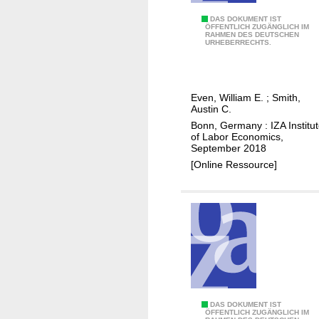
r
e
G
DAS DOKUMENT IST
ÖFFENTLICH ZUGÄNGLICH IM
a
RAHMEN DES DEUTSCHEN
r
URHEBERRECHTS.
c
e
t
e
a
k
Even, William E.
;
Smith,
n
l
Austin C.
d
i
Bonn, Germany : IZA Institu
t
f
of Labor Economics,
September 2018
h
e
[Online Ressource]
e
,
g
a
r
c
o
a
w
d
t
e
h
m
o
i
f
c
W
DAS DOKUMENT IST
ÖFFENTLICH ZUGÄNGLICH IM
i
s