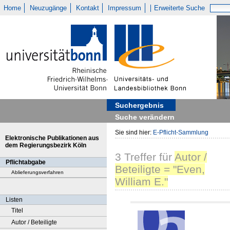
Home
Neuzugänge
Kontakt
Impressum
Erweiterte Suche
Suchergebnis
Suche verändern
Sie sind hier:
E-Pflicht-Sammlung
Elektronische Publikationen aus
dem Regierungsbezirk Köln
3
Treffer
für
Autor /
Pflichtabgabe
Beteiligte = "Even,
Ablieferungsverfahren
William E."
Listen
Titel
Autor / Beteiligte