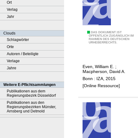
Ort
Verlag
Jahr
T
DAS DOKUMENT IST
Clouds
ÖFFENTLICH ZUGÄNGLICH IM
RAHMEN DES DEUTSCHEN
Schlagwörter
h
URHEBERRECHTS.
Orte
e
Autoren / Beteiligte
a
Verlage
f
Even, William E.
;
Jahre
f
Macpherson, David A.
o
Bonn : IZA, 2015
r
Weitere E-Pflichtsammlungen
[Online Ressource]
d
Publikationen aus dem
Regierungsbezirk Düsseldorf
a
Publikationen aus den
b
Regierungsbezirken Münster,
l
Arnsberg und Detmold
e
c
a