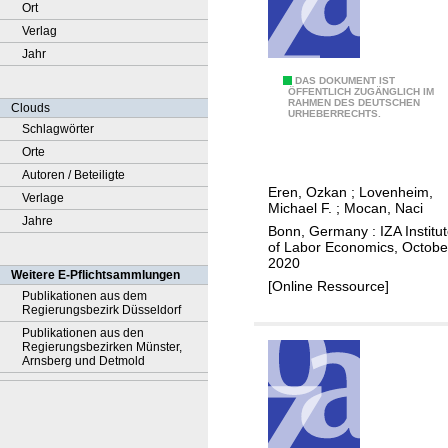
Ort
Verlag
Jahr
T
DAS DOKUMENT IST
ÖFFENTLICH ZUGÄNGLICH IM
RAHMEN DES DEUTSCHEN
h
Clouds
URHEBERRECHTS.
e
Schlagwörter
e
Orte
f
Autoren / Beteiligte
Eren, Ozkan
;
Lovenheim,
f
Verlage
Michael F.
;
Mocan, Naci
e
Jahre
Bonn, Germany : IZA Institu
c
of Labor Economics, Octobe
2020
t
Weitere E-Pflichtsammlungen
[Online Ressource]
o
Publikationen aus dem
Regierungsbezirk Düsseldorf
f
Publikationen aus den
g
Regierungsbezirken Münster,
r
Arnsberg und Detmold
a
d
e