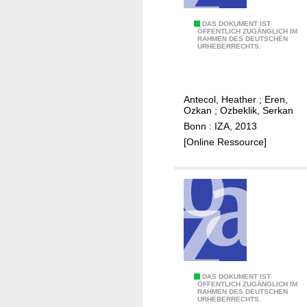
r
e
T
DAS DOKUMENT IST
ÖFFENTLICH ZUGÄNGLICH IM
t
RAHMEN DES DEUTSCHEN
h
URHEBERRECHTS.
e
e
n
e
t
f
i
Antecol, Heather
;
Eren,
f
Ozkan
;
Ozbeklik, Serkan
o
e
Bonn : IZA, 2013
n
c
[Online Ressource]
o
t
n
o
a
f
d
t
u
e
l
a
t
c
c
h
r
f
J
DAS DOKUMENT IST
ÖFFENTLICH ZUGÄNGLICH IM
i
o
RAHMEN DES DEUTSCHEN
u
URHEBERRECHTS.
m