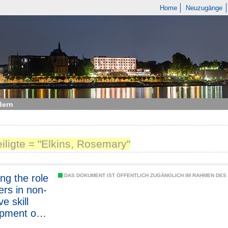
Home
Neuzugänge
dern
eiligte = "Elkins, Rosemary"
ing the role
DAS DOKUMENT IST ÖFFENTLICH ZUGÄNGLICH IM RAHMEN DE
ers in non-
ve skill
pment over
ecourse