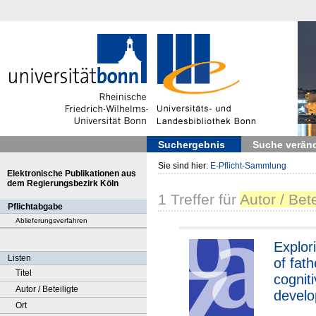
Suchergebnis
Suche verän
Sie sind hier:
E-Pflicht-Sammlung
Elektronische Publikationen aus
dem Regierungsbezirk Köln
1
Treffer
für
Autor / Bet
Pflichtabgabe
Ablieferungsverfahren
Explor
Listen
of fath
Titel
cogniti
Autor / Beteiligte
develo
Ort
the lif