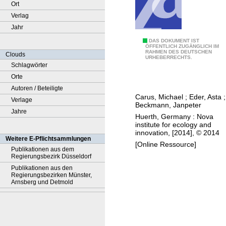
Ort
Verlag
Jahr
G
DAS DOKUMENT IST
ÖFFENTLICH ZUGÄNGLICH IM
RAHMEN DES DEUTSCHEN
r
Clouds
URHEBERRECHTS.
e
Schlagwörter
e
Orte
n
Autoren / Beteiligte
Carus, Michael
;
Eder, Asta
;
P
Verlage
Beckmann, Janpeter
r
Jahre
Huerth, Germany : Nova
e
institute for ecology and
innovation, [2014], © 2014
m
Weitere E-Pflichtsammlungen
[Online Ressource]
i
Publikationen aus dem
Regierungsbezirk Düsseldorf
u
Publikationen aus den
m
Regierungsbezirken Münster,
p
Arnsberg und Detmold
r
i
c