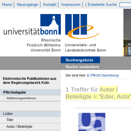
Home
Neuzugänge
Kontakt
Impressum
Erweiterte Suche
Suchergebnis
Suche verändern
Sie sind hier:
E-Pflicht-Sammlung
Elektronische Publikationen aus
dem Regierungsbezirk Köln
1
Treffer
für
Autor /
Pflichtabgabe
Beteiligte = "Eder, Asta
Ablieferungsverfahren
Listen
Titel
Autor / Beteiligte