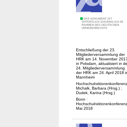
s
c
h
L
DAS DOKUMENT IST
u
ÖFFENTLICH ZUGÄNGLICH IM
RAHMEN DES DEUTSCHEN
e
l
URHEBERRECHTS.
i
q
t
u
l
a
Entschließung der 23.
i
l
Mitgliederversammlung der
n
HRK am 14. November 201
i
in Potsdam, aktualisiert in d
i
f
24. Mitgliederversammlung
e
der HRK am 24. April 2018 i
i
Mannheim
n
k
Hochschulrektorenkonferen
z
a
Michalk, Barbara (Hrsg.)
;
u
t
Dudek, Karina (Hrsg.)
d
i
Bonn :
Hochschulrektorenkonferenz
e
o
Mai 2018
r
n
B
s
e
r