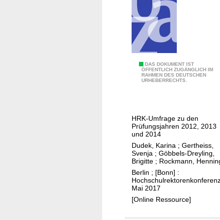
n
a
e
h
n
m
n
e
u
n
n
P
DAS DOKUMENT IST
ÖFFENTLICH ZUGÄNGLICH IM
g
RAHMEN DES DEUTSCHEN
r
URHEBERRECHTS.
v
o
o
m
n
o
G
HRK-Umfrage zu den
t
Prüfungsjahren 2012, 2013
u
i
und 2014
t
o
Dudek, Karina
;
Gertheiss,
a
Svenja
;
Göbbels-Dreyling,
n
Brigitte
;
Rockmann, Hennin
c
e
Berlin ; [Bonn] :
h
n
Hochschulrektorenkonferenz
t
Mai 2017
v
e
[Online Ressource]
o
r
n