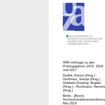
i
A
n
b
n
s
e
o
n
l
u
v
n
e
P
DAS DOKUMENT IST
d
n
ÖFFENTLICH ZUGÄNGLICH IM
RAHMEN DES DEUTSCHEN
r
G
URHEBERRECHTS.
t
o
u
i
m
t
n
o
a
n
HRK-Umfrage zu den
t
c
Prüfungsjahren 2015, 2016
e
i
und 2017
h
n
o
Dudek, Karina (Hrsg.)
;
t
u
Gertheiss, Svenja (Hrsg.)
;
n
e
n
Göbbels-Dreyling, Brigitte
e
r
(Hrsg.)
;
Rockmann, Hennin
d
(Hrsg.)
n
n
A
Berlin ; [Bonn] :
v
u
b
Hochschulrektorenkonferenz
o
n
Mai 2019
s