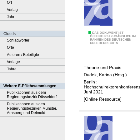
Ort
Verlag
Jahr
D
DAS DOKUMENT IST
Clouds
ÖFFENTLICH ZUGÄNGLICH IM
RAHMEN DES DEUTSCHEN
Schlagwörter
e
URHEBERRECHTS.
Orte
r
Autoren / Beteiligte
d
Verlage
e
Theorie und Praxis
Jahre
u
Dudek, Karina (Hrsg.)
t
Berlin :
s
Weitere E-Pflichtsammlungen
Hochschulrektorenkonferenz
c
Juni 2021
Publikationen aus dem
Regierungsbezirk Düsseldorf
h
[Online Ressource]
Publikationen aus den
e
Regierungsbezirken Münster,
H
Arnsberg und Detmold
o
c
h