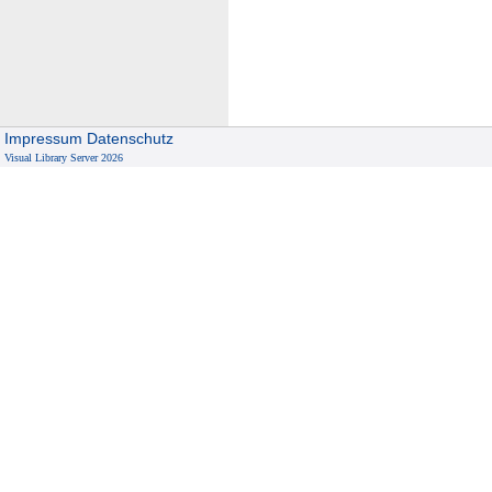
r
K
l
i
m
a
Impressum
Datenschutz
Visual Library Server 2026