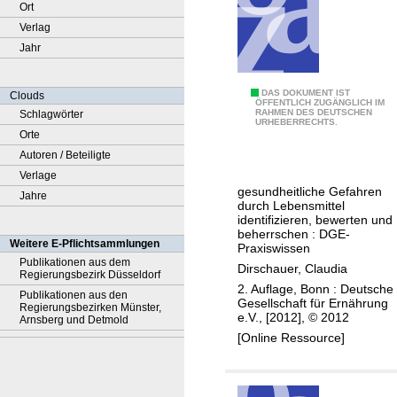
Ort
Verlag
Jahr
H
DAS DOKUMENT IST
Clouds
ÖFFENTLICH ZUGÄNGLICH IM
RAHMEN DES DEUTSCHEN
Schlagwörter
A
URHEBERRECHTS.
Orte
C
Autoren / Beteiligte
C
Verlage
P
gesundheitliche Gefahren
Jahre
durch Lebensmittel
identifizieren, bewerten und
beherrschen : DGE-
Weitere E-Pflichtsammlungen
Praxiswissen
Publikationen aus dem
Dirschauer, Claudia
Regierungsbezirk Düsseldorf
2. Auflage, Bonn : Deutsche
Publikationen aus den
Gesellschaft für Ernährung
Regierungsbezirken Münster,
e.V., [2012], © 2012
Arnsberg und Detmold
[Online Ressource]