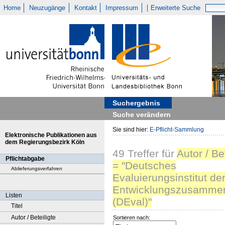
Home
Neuzugänge
Kontakt
Impressum
Erweiterte Suche
Suchergebnis
Suche verändern
Sie sind hier:
E-Pflicht-Sammlung
Elektronische Publikationen aus
dem Regierungsbezirk Köln
49
Treffer
für
Autor / Be
Pflichtabgabe
= "Deutsches
Ablieferungsverfahren
Evaluierungsinstitut de
Entwicklungszusammen
Listen
(DEval)"
Titel
Autor / Beteiligte
Sortieren nach: