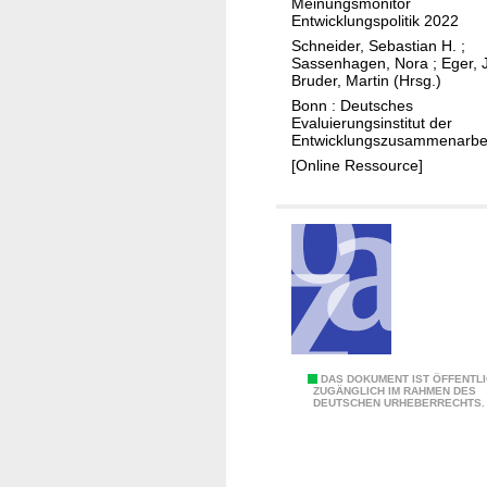
Meinungsmonitor
c
n
u
Entwicklungspolitik 2022
k
t
s
Schneider, Sebastian H.
;
l
w
Sassenhagen, Nora
;
Eger, 
a
Bruder, Martin (Hrsg.)
u
i
m
Bonn : Deutsches
n
c
m
Evaluierungsinstitut der
g
k
Entwicklungszusammenarbei
e
s
l
[Online Ressource]
n
p
u
a
o
n
r
l
g
b
i
s
e
t
h
i
i
e
t
s
l
c
f
E
DAS DOKUMENT IST ÖFFENTL
h
e
ZUGÄNGLICH IM RAHMEN DES
DEUTSCHEN URHEBERRECHTS.
r
e
r
h
s
e
E
b