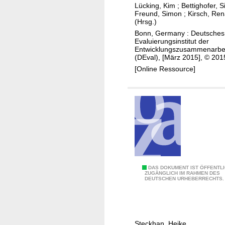
n
Lücking, Kim
;
Bettighofer, 
u
g
Freund, Simon
;
Kirsch, Ren
n
(Hrsg.)
a
g
Bonn, Germany : Deutsches
g
Evaluierungsinstitut der
z
e
Entwicklungszusammenarbe
u
m
(DEval), [März 2015], © 201
r
e
[Online Ressource]
A
n
u
t
s
i
g
n
a
Z
n
e
g
i
s
t
E
DAS DOKUMENT IST ÖFFENTL
l
e
ZUGÄNGLICH IM RAHMEN DES
DEUTSCHEN URHEBERRECHTS.
r
a
n
s
g
g
t
e
l
e
d
o
Steckhan, Heike