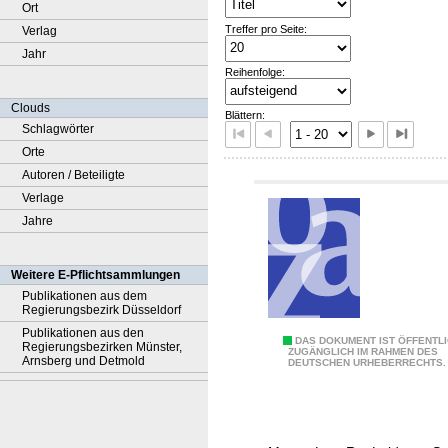
Ort
Treffer pro Seite:
Verlag
Jahr
Reihenfolge:
Clouds
Blättern:
Schlagwörter
Orte
Autoren / Beteiligte
Verlage
Jahre
Weitere E-Pflichtsammlungen
Publikationen aus dem
Regierungsbezirk Düsseldorf
Publikationen aus den
A
DAS DOKUMENT IST ÖFFENTL
Regierungsbezirken Münster,
ZUGÄNGLICH IM RAHMEN DES
Arnsberg und Detmold
DEUTSCHEN URHEBERRECHTS.
b
w
a
s