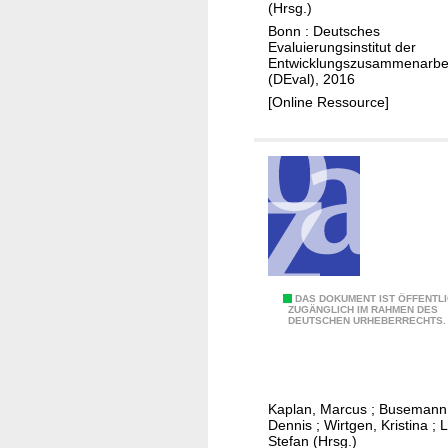
l
n
(Hrsg.)
o
g
e
Bonn : Deutsches
P
e
Evaluierungsinstitut der
m
Entwicklungszusammenarbe
P
m
U
(DEval), 2016
P
e
m
[Online Ressource]
.
i
f
d
n
e
e
e
l
-
n
d
P
B
"
r
u
o
d
g
g
r
e
D
DAS DOKUMENT IST ÖFFENTL
ZUGÄNGLICH IM RAHMEN DES
a
t
DEUTSCHEN URHEBERRECHTS.
r
m
h
e
m
i
i
:
l
e
Kaplan, Marcus
;
Busemann
e
f
c
Dennis
;
Wirtgen, Kristina
;
L
i
e
k
Stefan (Hrsg.)