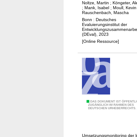
Noltze, Martin
;
Köngeter, A
r
n
e
;
Mank, Isabel
;
Moull, Kevin
A
d
r
Rauschenbach, Mascha
n
e
u
Bonn : Deutsches
Evaluierungsinstitut der
p
l
n
Entwicklungszusammenarbe
a
g
(DEval), 2023
s
v
[Online Ressource]
s
o
u
n
n
M
g
a
a
ß
n
n
d
a
e
h
E
DAS DOKUMENT IST ÖFFENTL
n
m
ZUGÄNGLICH IM RAHMEN DES
DEUTSCHEN URHEBERRECHTS.
v
K
e
a
l
n
l
i
z
u
m
u
Umsetzungsmonitoring der l