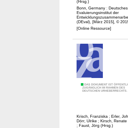
i
n
(Hrsg.)
n
b
Bonn, Germany : Deutsches
Evaluierungsinstitut der
z
a
Entwicklungszusammenarbe
s
n
(DEval), [März 2015], © 201
t
d
[Online Ressource]
ä
z
d
u
t
r
e
"
n
A
i
u
n
s
V
g
B
DAS DOKUMENT IST ÖFFENTL
i
a
ZUGÄNGLICH IM RAHMEN DES
DEUTSCHEN URHEBERRECHTS.
e
e
n
g
t
g
l
n
s
e
a
e
Krisch, Franziska
;
Erler, J
i
m
r
Dörr, Ulrike
;
Kirsch, Renate 
t
;
Faust, Jörg (Hrsg.)
h