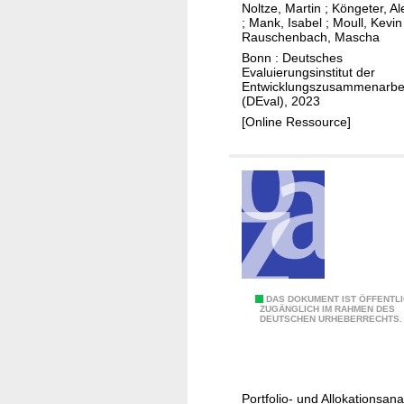
e
p
Noltze, Martin
;
Köngeter, A
u
r
a
;
Mank, Isabel
;
Moull, Kevin
n
Rauschenbach, Mascha
s
s
g
Bonn : Deutsches
c
s
Evaluierungsinstitut der
v
h
u
Entwicklungszusammenarbe
o
(DEval), 2023
a
n
n
[Online Ressource]
f
g
M
t
a
a
e
n
ß
n
d
n
e
a
n
h
K
m
l
e
i
E
DAS DOKUMENT IST ÖFFENTL
n
ZUGÄNGLICH IM RAHMEN DES
m
DEUTSCHEN URHEBERRECHTS.
v
z
a
a
u
w
l
r
a
u
A
n
Portfolio- und Allokationsan