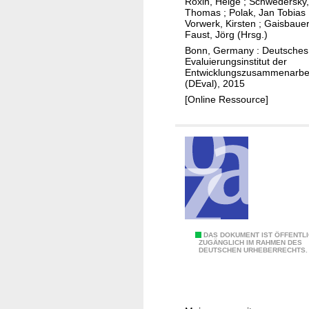
l
Roxin, Helge
;
Schwedersky,
u
Thomas
;
Polak, Jan Tobias
u
t
Vorwerk, Kirsten
;
Gaisbauer,
n
s
Faust, Jörg (Hrsg.)
g
c
Bonn, Germany : Deutsches
Evaluierungsinstitut der
s
h
Entwicklungszusammenarbe
h
e
(DEval), 2015
e
n
[Online Ressource]
l
E
f
n
e
t
r
w
i
i
n
c
n
k
e
l
E
DAS DOKUMENT IST ÖFFENTL
n
u
ZUGÄNGLICH IM RAHMEN DES
DEUTSCHEN URHEBERRECHTS.
n
u
n
t
n
g
w
d
s
i
E
z