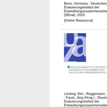
e
Bonn, Germany : Deutsches
e
Evaluierungsinstitut der
n
b
Entwicklungszusammenarbe
d
u
(DEval), 2015
e
n
[Online Ressource]
M
g
a
z
s
u
s
m
n
D
a
E
h
v
m
a
D
DAS DOKUMENT IST ÖFFENTL
e
l
ZUGÄNGLICH IM RAHMEN DES
DEUTSCHEN URHEBERRECHTS.
a
n
u
s
d
n
d
e
d
e
r
s
Lücking, Kim
;
Roggemann,
v
a
e
;
Faust, Jörg (Hrsg.)
;
Deuts
e
Evaluierungsinstitut der
l
i
Entwicklungszusammenarbe
l