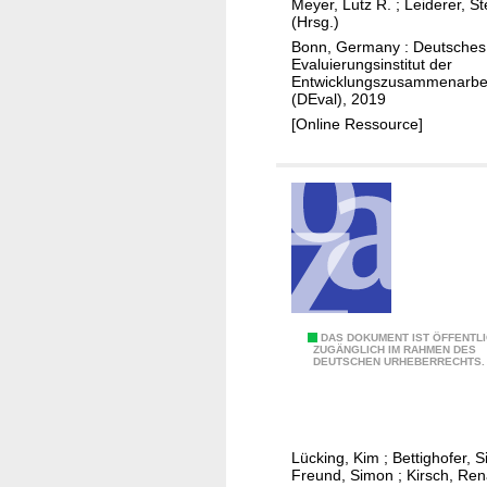
Meyer, Lutz R.
;
Leiderer, St
s
(Hrsg.)
e
Bonn, Germany : Deutsches
r
Evaluierungsinstitut der
Entwicklungszusammenarbe
m
(DEval), 2019
a
[Online Ressource]
n
a
g
e
m
e
n
t
i
A
DAS DOKUMENT IST ÖFFENTL
ZUGÄNGLICH IM RAHMEN DES
n
DEUTSCHEN URHEBERRECHTS.
n
P
l
r
a
o
g
Lücking, Kim
;
Bettighofer, 
v
e
Freund, Simon
;
Kirsch, Ren