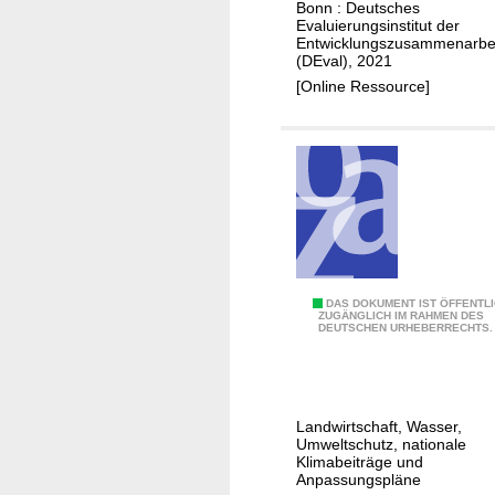
8
Bonn : Deutsches
d
n
Evaluierungsinstitut der
)
e
g
Entwicklungszusammenarbe
l
(DEval), 2021
v
l
[Online Ressource]
o
s
n
d
M
e
a
r
ß
R
n
e
a
f
h
o
m
E
DAS DOKUMENT IST ÖFFENTL
r
e
ZUGÄNGLICH IM RAHMEN DES
DEUTSCHEN URHEBERRECHTS.
v
m
n
a
p
z
l
a
u
u
r
r
Landwirtschaft, Wasser,
i
t
Umweltschutz, nationale
A
e
Klimabeiträge und
n
n
Anpassungspläne
r