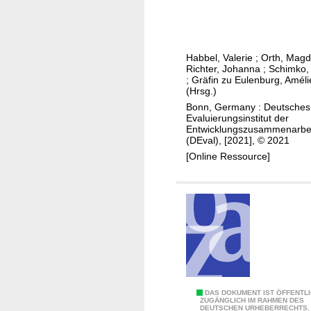
v
u
w
a
t
a
l
s
n
u
c
Habbel, Valerie
;
Orth, Magd
d
i
Richter, Johanna
;
Schimko, 
h
e
e
;
Gräfin zu Eulenburg, Améli
e
(Hrsg.)
l
r
n
Bonn, Germany : Deutsches
u
Evaluierungsinstitut der
E
n
Entwicklungszusammenarbe
n
(DEval), [2021], © 2021
g
t
[Online Ressource]
s
w
s
i
y
c
n
k
t
l
h
u
e
n
s
g
e
E
DAS DOKUMENT IST ÖFFENTL
s
Z
ZUGÄNGLICH IM RAHMEN DES
DEUTSCHEN URHEBERRECHTS.