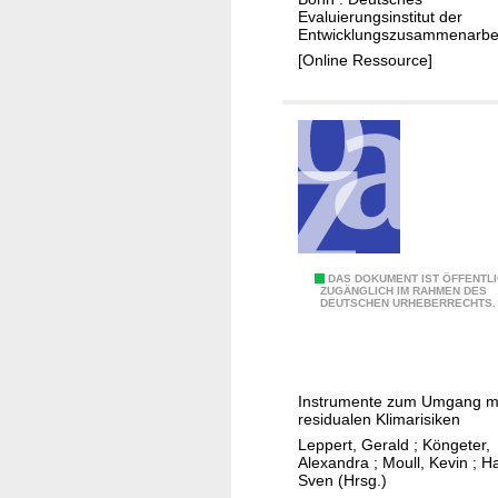
P
Evaluierungsinstitut der
e
n
r
Entwicklungszusammenarbei
n
g
o
[Online Ressource]
d
d
g
e
e
r
s
s
a
D
K
m
E
o
m
v
o
s
a
p
l
e
(
r
E
DAS DOKUMENT IST ÖFFENTL
ZUGÄNGLICH IM RAHMEN DES
2
a
DEUTSCHEN URHEBERRECHTS.
v
0
t
a
1
i
l
5
o
u
Instrumente zum Umgang m
-
n
i
residualen Klimarisiken
2
s
e
Leppert, Gerald
;
Köngeter,
0
m
r
Alexandra
;
Moull, Kevin
;
Ha
1
Sven (Hrsg.)
o
u