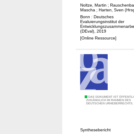
i
n
d
Noltze, Martin
;
Rauschenba
e
p
Mascha
;
Harten, Sven (Hrsg
e
r
a
Bonn : Deutsches
l
u
s
Evaluierungsinstitut der
Entwicklungszusammenarbe
n
s
(DEval), 2019
g
u
[Online Ressource]
v
n
o
g
n
a
M
n
a
d
ß
e
n
n
a
K
h
l
E
DAS DOKUMENT IST ÖFFENTL
ZUGÄNGLICH IM RAHMEN DES
m
i
DEUTSCHEN URHEBERRECHTS.
v
e
m
a
n
a
l
z
w
u
Synthesebericht
u
a
i