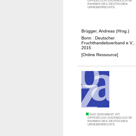
ÖFFENTLICH ZUGÄNGLICH IM
RAHMEN DES DEUTSCHEN
b
URHEBERRECHTS.
s
t
u
Brügger, Andreas (Hrsg.)
n
Bonn : Deutscher
d
Fruchthandelsverband e.V.,
G
2015
e
[Online Ressource]
m
ü
s
e
i
n
D
e
P
DAS DOKUMENT IST
u
ÖFFENTLICH ZUGÄNGLICH IM
RAHMEN DES DEUTSCHEN
r
t
URHEBERRECHTS.
o
s