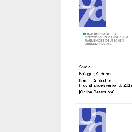
I
DAS DOKUMENT IST
ÖFFENTLICH ZUGÄNGLICH IM
RAHMEN DES DEUTSCHEN
s
URHEBERRECHTS.
t
M
e
Studie
h
Brügger, Andreas
r
Bonn : Deutscher
w
Fruchthandelsverband, 201
e
[Online Ressource]
r
t
e
i
g
e