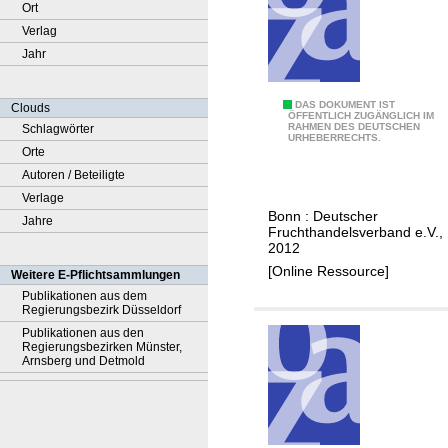
Ort
Verlag
Jahr
A
DAS DOKUMENT IST
Clouds
ÖFFENTLICH ZUGÄNGLICH IM
RAHMEN DES DEUTSCHEN
Schlagwörter
k
URHEBERRECHTS.
Orte
z
Autoren / Beteiligte
e
Verlage
p
Bonn : Deutscher
Jahre
t
Fruchthandelsverband e.V.,
a
2012
n
[Online Ressource]
Weitere E-Pflichtsammlungen
z
Publikationen aus dem
Regierungsbezirk Düsseldorf
u
Publikationen aus den
n
Regierungsbezirken Münster,
d
Arnsberg und Detmold
K
o
n