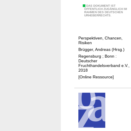
s
D
DAS DOKUMENT IST
u
ÖFFENTLICH ZUGÄNGLICH IM
RAHMEN DES DEUTSCHEN
e
m
URHEBERRECHTS.
r
v
F
o
r
n
Perspektiven, Chancen,
u
O
Risiken
c
b
Brügger, Andreas (Hrsg.)
h
s
Regensburg ; Bonn :
t
Deutscher
t
Fruchthandelsverband e.V.,
h
u
2018
a
n
[Online Ressource]
n
d
d
G
e
e
l
m
v
ü
o
s
n
e
m