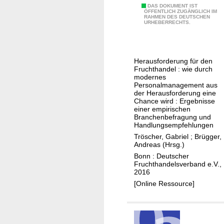
o
G
DAS DOKUMENT IST
ÖFFENTLICH ZUGÄNGLICH IM
r
RAHMEN DES DEUTSCHEN
e
URHEBERRECHTS.
g
n
e
e
n
r
Herausforderung für den
a
Fruchthandel : wie durch
t
modernes
Personalmanagement aus
i
der Herausforderung eine
o
Chance wird : Ergebnisse
einer empirischen
n
Branchenbefragung und
Y
Handlungsempfehlungen
Tröscher, Gabriel
;
Brügger,
Andreas (Hrsg.)
Bonn : Deutscher
Fruchthandelsverband e.V.,
2016
[Online Ressource]