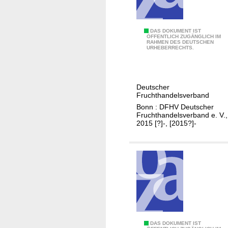
n
t
l
J
DAS DOKUMENT IST
ÖFFENTLICH ZUGÄNGLICH IM
i
RAHMEN DES DEUTSCHEN
a
URHEBERRECHTS.
c
h
h
r
a
e
Deutscher
u
s
Fruchthandelsverband
c
b
Bonn : DFHV Deutscher
h
e
Fruchthandelsverband e. V.,
2015 [?]-, [2015?]-
m
r
e
i
h
c
r
h
w
t
e
.
r
.
t
.
?
O
DAS DOKUMENT IST