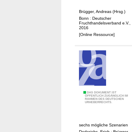
d
c
u
h
Brügger, Andreas (Hrsg.)
k
l
Bonn : Deutscher
t
a
Fruchthandelsverband e.V.,
i
2016
n
o
[Online Ressource]
d
n
:
s
F
-
l
u
i
n
e
d
ß
N
e
a
n
S
DAS DOKUMENT IST
c
ÖFFENTLICH ZUGÄNGLICH IM
d
RAHMEN DES DEUTSCHEN
i
h
URHEBERRECHTS.
i
e
h
e
h
a
i
t
l
n
sechs mögliche Szenarien
s
t
t
Dederichs, Erich
;
Brügger,