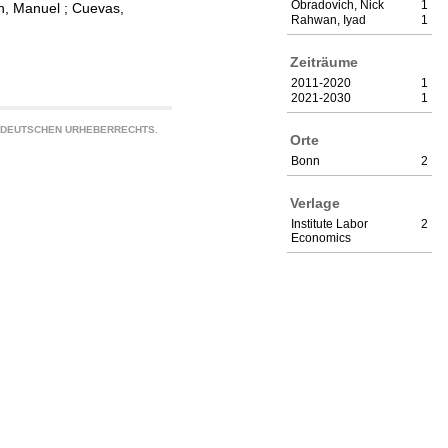
Obradovich, Nick
1
n, Manuel
;
Cuevas,
Rahwan, Iyad
1
Zeiträume
2011-2020
1
2021-2030
1
S DEUTSCHEN URHEBERRECHTS.
Orte
Bonn
2
Verlage
Institute Labor
2
Economics