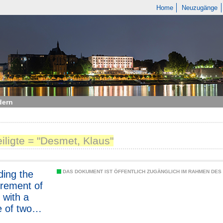
Home
Neuzugänge
dern
eiligte = "Desmet, Klaus"
ing the
DAS DOKUMENT IST ÖFFENTLICH ZUGÄNGLICH IM RAHMEN DE
rement of
 with a
 of two
n humans