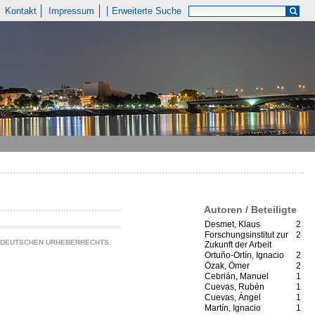
Kontakt
Impressum
Erweiterte Suche
Autoren / Beteiligte
Desmet, Klaus
2
Forschungsinstitut zur
2
S DEUTSCHEN URHEBERRECHTS.
Zukunft der Arbeit
Ortuño-Ortín, Ignacio
2
Özak, Ömer
2
Cebrián, Manuel
1
Cuevas, Rubén
1
Cuevas, Ángel
1
Martín, Ignacio
1