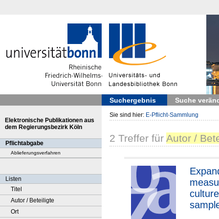
Suchergebnis
Suche verän
Sie sind hier:
E-Pflicht-Sammlung
Elektronische Publikationen aus
dem Regierungsbezirk Köln
2
Treffer
für
Autor / Bet
Pflichtabgabe
Ablieferungsverfahren
Expand
Listen
measu
Titel
culture
Autor / Beteiligte
sample
Ort
billio