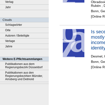
Obradovi
Verlag
Rubén
;
Jahr
Bonn, Ge
[Online 
Clouds
Schlagwörter
Orte
Is sec
Autoren / Beteiligte
mostly
Verlage
income
Jahre
identit
analys
Desmet, 
subnat
Weitere E-Pflichtsammlungen
Bonn, Ge
region
Publikationen aus dem
[Online 
Regierungsbezirk Düsseldorf
Publikationen aus den
Regierungsbezirken Münster,
Arnsberg und Detmold