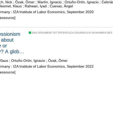
ch, Nick
;
Özak, Ömer
;
Martín, Ignacio
;
Ortuño-Ortín, Ignacio
;
Cebriá
Desmet, Klaus
;
Rahwan, Iyad
;
Cuevas, Ángel
rmany : IZA Institute of Labor Economics, September 2020
Ressource]
essionism
DAS DOKUMENT IST ÖFFENTLICH ZUGÄNGLICH IM RAHMEN DE
 about
 or
y? A global
is of 3,003
Klaus
;
Ortuño-Ortín, Ignacio
;
Özak, Ömer
ional
rmany : IZA Institute of Labor Economics, September 2022
s
Ressource]