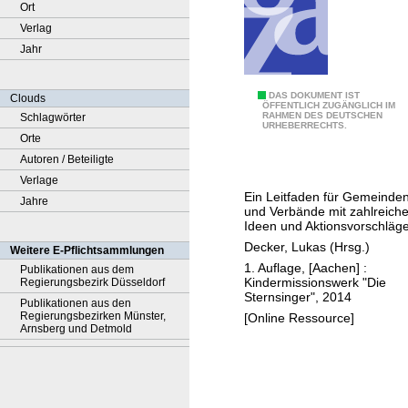
Ort
Verlag
Jahr
F
DAS DOKUMENT IST
Clouds
ÖFFENTLICH ZUGÄNGLICH IM
RAHMEN DES DEUTSCHEN
Schlagwörter
a
URHEBERRECHTS.
Orte
i
Autoren / Beteiligte
r
Verlage
d
Ein Leitfaden für Gemeinde
Jahre
u
und Verbände mit zahlreich
r
Ideen und Aktionsvorschläg
c
Decker, Lukas (Hrsg.)
Weitere E-Pflichtsammlungen
h
1. Auflage, [Aachen] :
Publikationen aus dem
Kindermissionswerk "Die
Regierungsbezirk Düsseldorf
d
Sternsinger", 2014
Publikationen aus den
a
Regierungsbezirken Münster,
[Online Ressource]
s
Arnsberg und Detmold
K
i
r