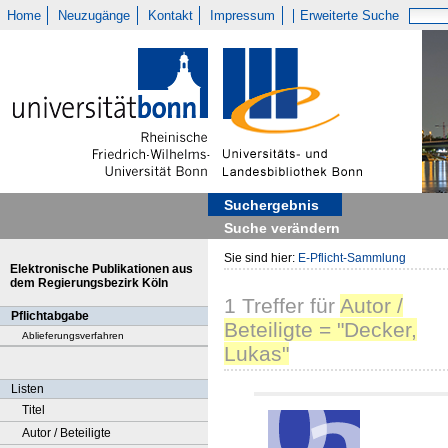
Home
Neuzugänge
Kontakt
Impressum
Erweiterte Suche
Suchergebnis
Suche verändern
Sie sind hier:
E-Pflicht-Sammlung
Elektronische Publikationen aus
dem Regierungsbezirk Köln
1
Treffer
für
Autor /
Pflichtabgabe
Beteiligte = "Decker,
Ablieferungsverfahren
Lukas"
Listen
Titel
Autor / Beteiligte