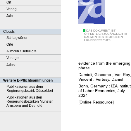
Ort
Verlag
Jahr
I
DAS DOKUMENT IST
Clouds
ÖFFENTLICH ZUGÄNGLICH IM
RAHMEN DES DEUTSCHEN
Schlagwörter
s
URHEBERRECHTS.
Orte
A
Autoren / Beteiligte
r
Verlage
t
evidence from the emerging
Jahre
i
phase
f
Damioli, Giacomo
;
Van Roy,
i
Vincent
;
Vertesy, Daniel
Weitere E-Pflichtsammlungen
c
Bonn, Germany : IZA Institu
Publikationen aus dem
of Labor Economics, July
Regierungsbezirk Düsseldorf
i
2024
Publikationen aus den
a
Regierungsbezirken Münster,
[Online Ressource]
l
Arnsberg und Detmold
I
n
t