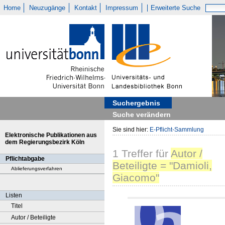
Home
Neuzugänge
Kontakt
Impressum
Erweiterte Suche
Suchergebnis
Suche verändern
Sie sind hier:
E-Pflicht-Sammlung
Elektronische Publikationen aus
dem Regierungsbezirk Köln
1
Treffer
für
Autor /
Pflichtabgabe
Beteiligte = "Damioli,
Ablieferungsverfahren
Giacomo"
Listen
Titel
Autor / Beteiligte