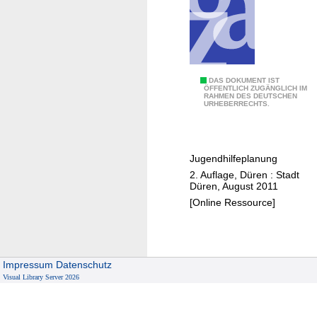
u
i
f
r
t
s
a
i
k
n
S
DAS DOKUMENT IST
ÖFFENTLICH ZUGÄNGLICH IM
t
d
RAHMEN DES DEUTSCHEN
o
URHEBERRECHTS.
v
d
z
e
a
i
r
b
a
a
e
Jugendhilfeplanung
l
n
i
2. Auflage, Düren : Stadt
r
Düren, August 2011
s
"
a
[Online Ressource]
t
u
a
m
l
a
t
n
Impressum
Datenschutz
u
a
Visual Library Server 2026
n
l
g
y