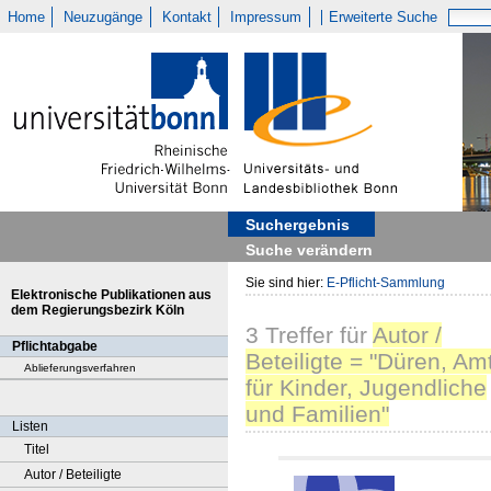
Home
Neuzugänge
Kontakt
Impressum
Erweiterte Suche
Suchergebnis
Suche verändern
Sie sind hier:
E-Pflicht-Sammlung
Elektronische Publikationen aus
dem Regierungsbezirk Köln
3
Treffer
für
Autor /
Pflichtabgabe
Beteiligte = "Düren, Am
Ablieferungsverfahren
für Kinder, Jugendliche
und Familien"
Listen
Titel
Autor / Beteiligte