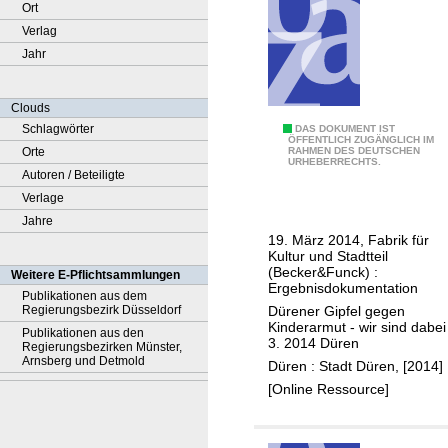
Ort
Verlag
Jahr
Clouds
Schlagwörter
"
DAS DOKUMENT IST
ÖFFENTLICH ZUGÄNGLICH IM
Orte
RAHMEN DES DEUTSCHEN
3
URHEBERRECHTS.
Autoren / Beteiligte
.
Verlage
D
Jahre
ü
19. März 2014, Fabrik für
r
Kultur und Stadtteil
e
(Becker&Funck) :
Weitere E-Pflichtsammlungen
Ergebnisdokumentation
n
Publikationen aus dem
Dürener Gipfel gegen
Regierungsbezirk Düsseldorf
e
Kinderarmut - wir sind dabei
Publikationen aus den
r
3. 2014 Düren
Regierungsbezirken Münster,
G
Arnsberg und Detmold
Düren : Stadt Düren, [2014]
i
[Online Ressource]
p
f