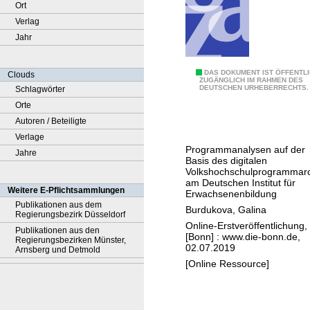
Ort
Verlag
Jahr
N
DAS DOKUMENT IST ÖFFENTL
Clouds
ZUGÄNGLICH IM RAHMEN DES
DEUTSCHEN URHEBERRECHTS.
Schlagwörter
a
Orte
c
Autoren / Beteiligte
h
Verlage
h
Programmanalysen auf der
Jahre
a
Basis des digitalen
l
Volkshochschulprogrammarc
am Deutschen Institut für
t
Weitere E-Pflichtsammlungen
Erwachsenenbildung
i
Publikationen aus dem
Burdukova, Galina
Regierungsbezirk Düsseldorf
g
Online-Erstveröffentlichung,
Publikationen aus den
k
[Bonn] : www.die-bonn.de,
Regierungsbezirken Münster,
02.07.2019
e
Arnsberg und Detmold
[Online Ressource]
i
t
a