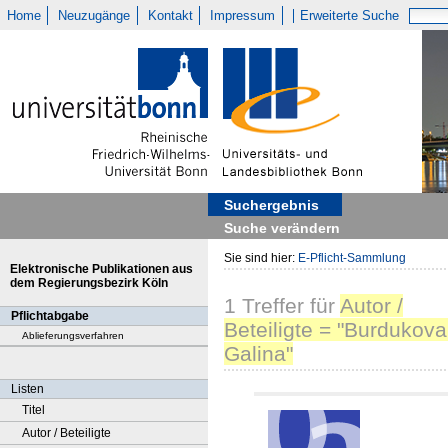
Home
Neuzugänge
Kontakt
Impressum
Erweiterte Suche
Suchergebnis
Suche verändern
Sie sind hier:
E-Pflicht-Sammlung
Elektronische Publikationen aus
dem Regierungsbezirk Köln
1
Treffer
für
Autor /
Pflichtabgabe
Beteiligte = "Burdukova
Ablieferungsverfahren
Galina"
Listen
Titel
Autor / Beteiligte