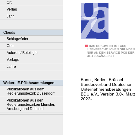
Ort
Verlag
Jahr
Clouds
Schlagwörter
Orte
G
DAS DOKUMENT IST AUS
LIZENZRECHTLICHEN GRÜNDEN
Autoren / Beteiligte
NUR AN DEN SERVICE-PCS DER
r
ULB ZUGÄNGLICH.
Verlage
u
Jahre
n
d
Bonn ; Berlin ; Brüssel :
s
Weitere E-Pflichtsammlungen
Bundesverband Deutscher
ä
Unternehmensberatungen
Publikationen aus dem
Regierungsbezirk Düsseldorf
BDU e.V., Version 3.0-, Mär
t
2022-
Publikationen aus den
z
Regierungsbezirken Münster,
Arnsberg und Detmold
e
o
r
d