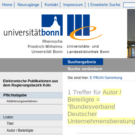
Home
Neuzugänge
Kontakt
Impressum
Erweiterte Suche
Suchergebnis
Suche verändern
Sie sind hier:
E-Pflicht-Sammlung
Elektronische Publikationen aus
dem Regierungsbezirk Köln
1
Treffer
für
Autor /
Pflichtabgabe
Beteiligte =
Ablieferungsverfahren
"Bundesverband
Deutscher
Listen
Unternehmensberatung
Titel
Autor / Beteiligte