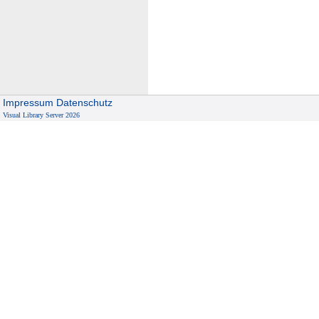
G
o
P
)
Impressum
Datenschutz
Visual Library Server 2026