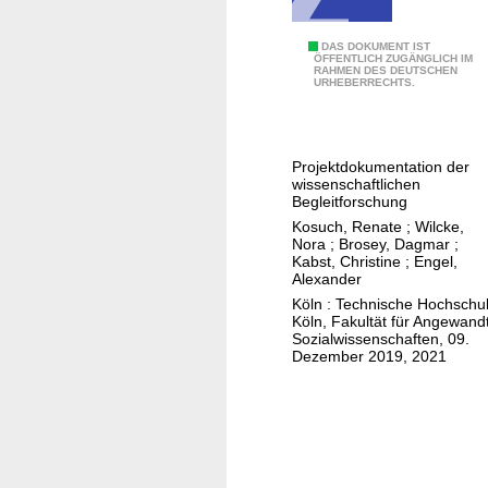
r
ä
"
DAS DOKUMENT IST
n
ÖFFENTLICH ZUGÄNGLICH IM
RAHMEN DES DEUTSCHEN
G
k
URHEBERRECHTS.
e
e
l
n
a
d
Projektdokumentation der
s
e
wissenschaftlichen
s
Begleitforschung
M
e
Kosuch, Renate
;
Wilcke,
a
Nora
;
Brosey, Dagmar
;
n
ß
Kabst, Christine
;
Engel,
-
Alexander
n
n
Köln : Technische Hochschu
a
Köln, Fakultät für Angewand
i
h
Sozialwissenschaften, 09.
c
m
Dezember 2019, 2021
h
e
t
n
a
i
l
n
l
d