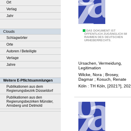
Ort
Verlag
Jahr
F
DAS DOKUMENT IST
Clouds
ÖFFENTLICH ZUGÄNGLICH IM
RAHMEN DES DEUTSCHEN
Schlagwörter
r
URHEBERRECHTS.
Orte
e
Autoren / Beteiligte
i
Verlage
h
Ursachen, Vermeidung,
Jahre
e
Legitimation
i
Wilcke, Nora
;
Brosey,
t
Dagmar
;
Kosuch, Renate
Weitere E-Pflichtsammlungen
s
Köln : TH Köln, [2021?], 20
Publikationen aus dem
Regierungsbezirk Düsseldorf
e
Publikationen aus den
i
Regierungsbezirken Münster,
n
Arnsberg und Detmold
s
c
h