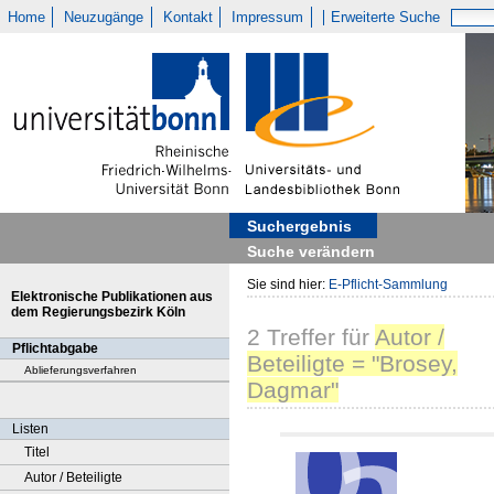
Home
Neuzugänge
Kontakt
Impressum
Erweiterte Suche
Suchergebnis
Suche verändern
Sie sind hier:
E-Pflicht-Sammlung
Elektronische Publikationen aus
dem Regierungsbezirk Köln
2
Treffer
für
Autor /
Pflichtabgabe
Beteiligte = "Brosey,
Ablieferungsverfahren
Dagmar"
Listen
Titel
Autor / Beteiligte