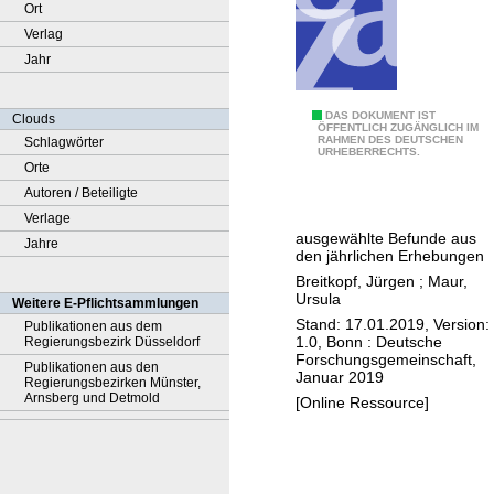
Ort
Verlag
Jahr
P
DAS DOKUMENT IST
Clouds
ÖFFENTLICH ZUGÄNGLICH IM
RAHMEN DES DEUTSCHEN
Schlagwörter
e
URHEBERRECHTS.
Orte
r
Autoren / Beteiligte
s
Verlage
o
ausgewählte Befunde aus
Jahre
n
den jährlichen Erhebungen
a
Breitkopf, Jürgen
;
Maur,
l
Ursula
Weitere E-Pflichtsammlungen
s
Stand: 17.01.2019, Version:
Publikationen aus dem
1.0, Bonn : Deutsche
Regierungsbezirk Düsseldorf
t
Forschungsgemeinschaft,
Publikationen aus den
r
Januar 2019
Regierungsbezirken Münster,
u
Arnsberg und Detmold
[Online Ressource]
k
t
u