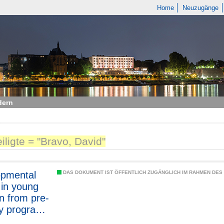
Home
Neuzugänge
dern
eiligte = "Bravo, David"
opmental
DAS DOKUMENT IST ÖFFENTLICH ZUGÄNGLICH IM RAHMEN DE
 in young
en from pre-
y program
es during