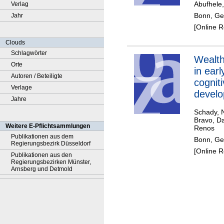
Abufhele,
Verlag
the C
Bonn, Ge
Jahr
pande
[Online 
Clouds
Schlagwörter
Wealth
Orte
in earl
Autoren / Beteiligte
cognit
Verlage
develo
Jahre
five La
Schady, 
Ameri
Bravo, D
Weitere E-Pflichtsammlungen
countr
Renos
Publikationen aus dem
Bonn, Ger
Regierungsbezirk Düsseldorf
[Online 
Publikationen aus den
Regierungsbezirken Münster,
Arnsberg und Detmold