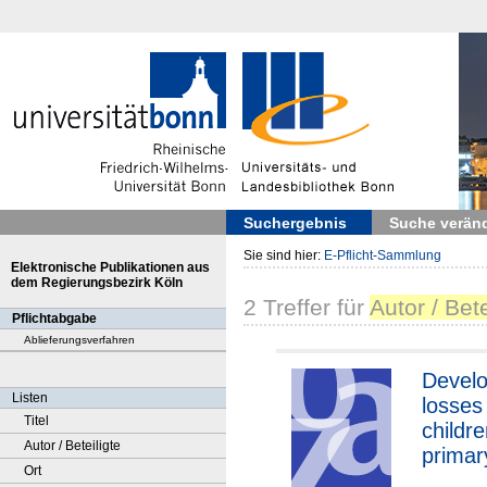
Suchergebnis
Suche verän
Sie sind hier:
E-Pflicht-Sammlung
Elektronische Publikationen aus
dem Regierungsbezirk Köln
2
Treffer
für
Autor / Bet
Pflichtabgabe
Ablieferungsverfahren
Devel
Listen
losses
Titel
childr
Autor / Beteiligte
primar
Ort
closur