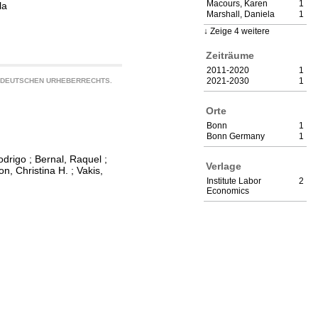
Macours, Karen
1
la
Marshall, Daniela
1
Zeige 4 weitere
Zeiträume
2011-2020
1
2021-2030
1
S DEUTSCHEN URHEBERRECHTS.
Orte
Bonn
1
Bonn Germany
1
odrigo
;
Bernal, Raquel
;
Verlage
n, Christina H.
;
Vakis,
Institute Labor
2
Economics