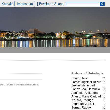
Kontakt
Impressum
Erweiterte Suche
Autoren / Beteiligte
Bravo, David
2
Forschungsinstitut zur
2
S DEUTSCHEN URHEBERRECHTS.
Zukunft der Arbeit
López Bóo, Florencia
2
Abufhele, Alejandra
1
Araujo, María Caridad
1
Azuero, Rodrigo
1
Behrman, Jere R.
1
Bernal, Raquel
1