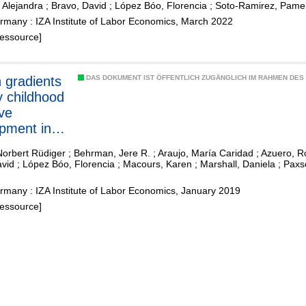
 Alejandra
;
Bravo, David
;
López Bóo, Florencia
;
Soto-Ramirez, Pame
OVID-19
rmany : IZA Institute of Labor Economics, March 2022
mic
Ressource]
 gradients
DAS DOKUMENT IST ÖFFENTLICH ZUGÄNGLICH IM RAHMEN DE
y childhood
ive
pment in
tin
Norbert Rüdiger
;
Behrman, Jere R.
;
Araujo, María Caridad
;
Azuero, R
can
avid
;
López Bóo, Florencia
;
Macours, Karen
;
Marshall, Daniela
;
Paxso
ies
many : IZA Institute of Labor Economics, January 2019
Ressource]