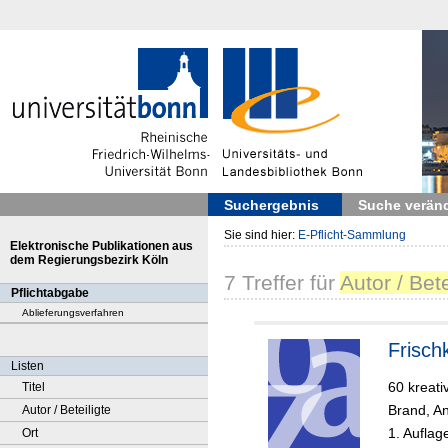
Suchergebnis
Suche verän
Sie sind hier:
E-Pflicht-Sammlung
Elektronische Publikationen aus
dem Regierungsbezirk Köln
7
Treffer
für
Autor / Bete
Pflichtabgabe
Ablieferungsverfahren
Frisch
Listen
60 kreati
Titel
Brand, An
Autor / Beteiligte
1. Auflag
Ort