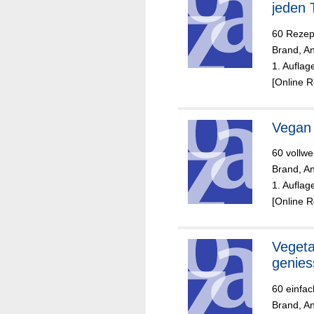
jeden 
60 Rezept
Brand, An
1. Auflag
[Online 
Vegan 
60 vollwe
Brand, An
1. Auflag
[Online 
Vegeta
genies
60 einfac
Brand, An