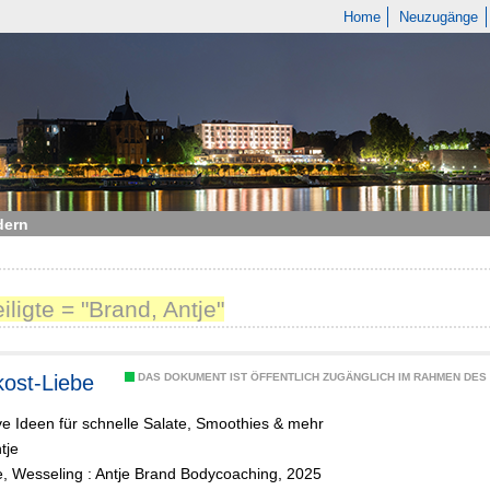
Home
Neuzugänge
dern
iligte = "Brand, Antje"
kost-Liebe
DAS DOKUMENT IST ÖFFENTLICH ZUGÄNGLICH IM RAHMEN DE
ve Ideen für schnelle Salate, Smoothies & mehr
tje
e, Wesseling : Antje Brand Bodycoaching, 2025