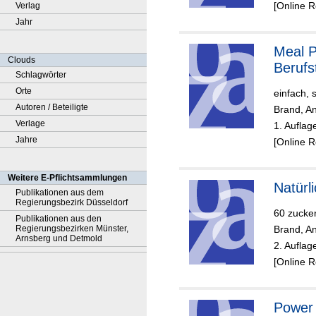
[Online 
Verlag
Jahr
Meal P
Clouds
Berufs
Schlagwörter
Orte
einfach, 
Autoren / Beteiligte
Brand, An
Verlage
1. Auflag
Jahre
[Online 
Weitere E-Pflichtsammlungen
Natürl
Publikationen aus dem
Regierungsbezirk Düsseldorf
60 zucker
Publikationen aus den
Regierungsbezirken Münster,
Brand, An
Arnsberg und Detmold
2. Auflag
[Online 
Power 