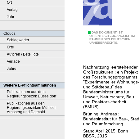
Ort
Verlag
Jahr
I
DAS DOKUMENT IST
Clouds
ÖFFENTLICH ZUGÄNGLICH IM
RAHMEN DES DEUTSCHEN
Schlagwörter
n
URHEBERRECHTS.
Orte
n
Autoren / Beteiligte
o
Verlage
v
Nachnutzung leerstehender
Jahre
a
Großstrukturen ; ein Projekt
t
des Forschungsprogramms
"Experimenteller Wohnungs
i
Weitere E-Pflichtsammlungen
und Städtebau" des
o
Bundesministeriums für
Publikationen aus dem
Regierungsbezirk Düsseldorf
Umwelt, Naturschutz, Bau
n
und Reaktorsicherheit
Publikationen aus den
e
(BMUB) ...
Regierungsbezirken Münster,
n
Arnsberg und Detmold
Brüning, Andreas
;
Bundesinstitut für Bau-, Stad
f
und Raumforschung
ü
Stand April 2015, Bonn :
r
BBSR, 2015