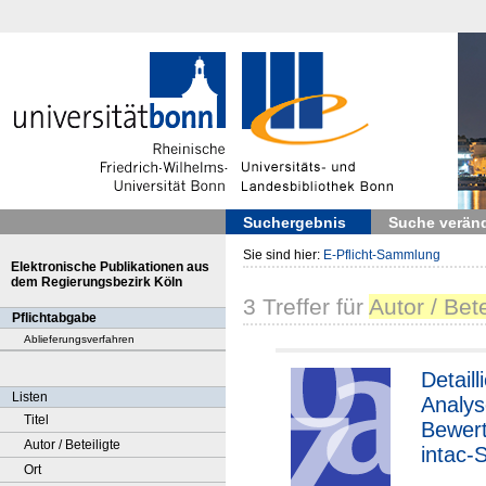
Suchergebnis
Suche verän
Sie sind hier:
E-Pflicht-Sammlung
Elektronische Publikationen aus
dem Regierungsbezirk Köln
3
Treffer
für
Autor / Bet
Pflichtabgabe
Ablieferungsverfahren
Detaill
Listen
Analys
Titel
Bewert
Autor / Beteiligte
intac-
Ort
"Fachl