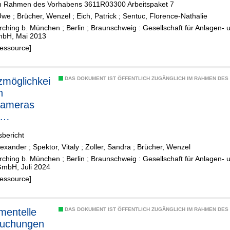
im Rahmen des Vorhabens 3611R03300 Arbeitspaket 7
ung der
 Uwe
;
Brücher, Wenzel
;
Eich, Patrick
;
Sentuc, Florence-Nathalie
ortstudie
rching b. München ; Berlin ; Braunschweig : Gesellschaft für Anlagen- 
d 2010 von
bH, Mai 2013
RS" vom
Ressource]
ber 2012
zmöglichkei
DAS DOKUMENT IST ÖFFENTLICH ZUGÄNGLICH IM RAHMEN DE
n
kameras
bener
sbericht
nalyse im
lexander
;
Spektor, Vitaly
;
Zoller, Sandra
;
Brücher, Wenzel
h der
rching b. München ; Berlin ; Braunschweig : Gesellschaft für Anlagen- 
ung
mbH, Juli 2024
Ressource]
mentelle
DAS DOKUMENT IST ÖFFENTLICH ZUGÄNGLICH IM RAHMEN DE
suchungen