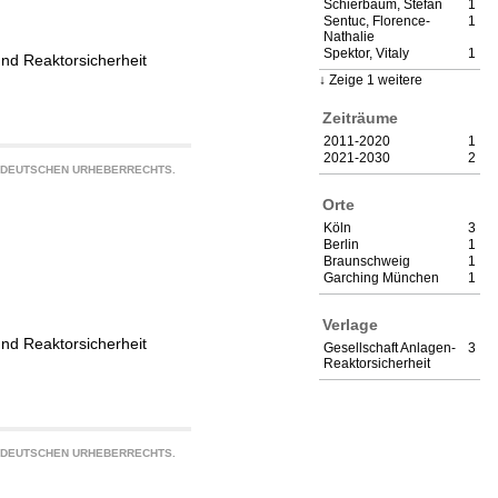
Schierbaum, Stefan
1
Sentuc, Florence-
1
Nathalie
Spektor, Vitaly
1
und Reaktorsicherheit
Zeige 1 weitere
Zeiträume
2011-2020
1
2021-2030
2
S DEUTSCHEN URHEBERRECHTS.
Orte
Köln
3
Berlin
1
Braunschweig
1
Garching München
1
Verlage
und Reaktorsicherheit
Gesellschaft Anlagen-
3
Reaktorsicherheit
S DEUTSCHEN URHEBERRECHTS.