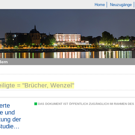
Home
Neuzugänge
dern
eiligte = "Brücher, Wenzel"
ierte
DAS DOKUMENT IST ÖFFENTLICH ZUGÄNGLICH IM RAHMEN DE
e und
ung der
Studie
iche