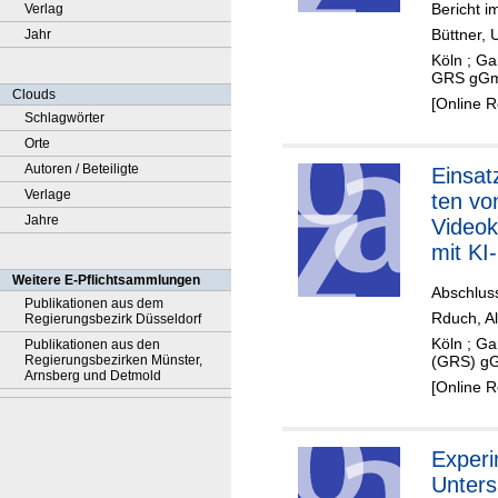
Bericht 
Verlag
Bewert
Büttner,
Jahr
Transp
Köln ; Ga
Konra
GRS gGm
der G
Clouds
[Online 
Novem
Schlagwörter
Orte
Autoren / Beteiligte
Einsat
Verlage
ten vo
Jahre
Video
mit KI-
getrie
Weitere E-Pflichtsammlungen
Abschlus
Videoa
Publikationen aus dem
Rduch, A
Regierungsbezirk Düsseldorf
Bereic
Köln ; Ga
Publikationen aus den
Sicher
Regierungsbezirken Münster,
(GRS) gG
Arnsberg und Detmold
[Online 
Experi
Unter